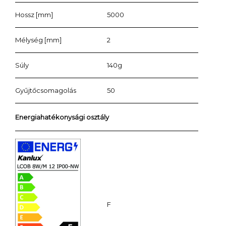
Hossz [mm]
5000
Mélység [mm]
2
Súly
140g
Gyűjtőcsomagolás
50
Energiahatékonysági osztály
F