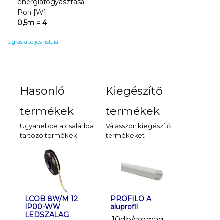
energiafogyasztása
Pon [W]
0,5m = 4
Ugrás a teljes listára
Hasonló
Kiegészítő
termékek
termékek
Ugyanebbe a családba
Válasszon kiegészítő
tartozó termékek
termékeket
LCOB 8W/M 12
LCOB 8W/M 12
PROFILO A
LCOB 8W
PROFIL
IP00-WW
IP65-WW
aluprofil
IP65-NW
aluprofil
LEDSZALAG
LEDSZALAG
LEDSZA
10db/csomag
10db/