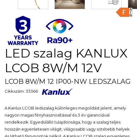
LED szalag KANLUX
LCOB 8W/M 12V
LCOB 8W/M 12 IP00-NW LEDSZALAG
Cikkszám: 33366
A Kanlux LCOB ledszalag különleges megoldást jelent, amely
nagyon magas fényhasznosítással és 3 év garanciával
rendelkezik. Egyedülálló tulajdonsága, hogy a szalag teljes
hosszán egyenletesen világít, világosabb vagy sötétebb helyek
és látható fénypontok nélkül. A Kanlux LCOB szalag egyenletes