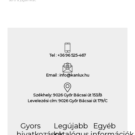
sérti a jogainkat.
Tel : +36 96 525-467
Email : info@kanlux.hu
Székhely: 9026 Győr Bácsai út 153/B
Levelezési cím: 9026 Győr Bácsai út 179/C
Gyors
Legújabb
Egyéb
hivatkozások
katalógus
információk