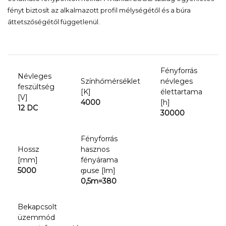
fényt biztosít az alkalmazott profil mélységétől és a búra
áttetszőségétől függetlenül.
Fényforrás
Névleges
Színhőmérséklet
névleges
feszültség
[K]
élettartama
[V]
4000
[h]
12 DC
30000
Fényforrás
Hossz
hasznos
[mm]
fényárama
5000
ჶuse [lm]
0,5m=380
Bekapcsolt
üzemmód