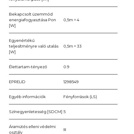
Bekapcsolt üzemmód
energiafogyasztása Pon
0,5m = 4
[W]
Egyenértékű
teljesítményre való utalás
0,5m = 33
[W]
Élettartam-tényező
0.9
EPRELID
1298549
Egyéb információk
Fényforrások (LS)
Színegyenletesség [SDCM]
5
Áramütés elleni védelmi
III
osztály