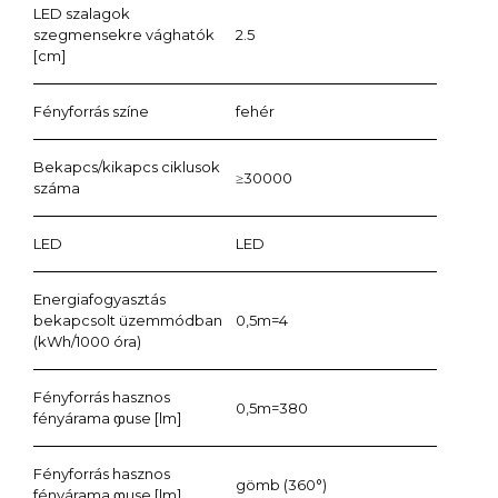
LED szalagok
szegmensekre vághatók
2.5
[cm]
Fényforrás színe
fehér
Bekapcs/kikapcs ciklusok
≥30000
száma
LED
LED
Energiafogyasztás
bekapcsolt üzemmódban
0,5m=4
(kWh/1000 óra)
Fényforrás hasznos
0,5m=380
fényárama ჶuse [lm]
Fényforrás hasznos
gömb (360°)
fényárama ჶuse [lm]