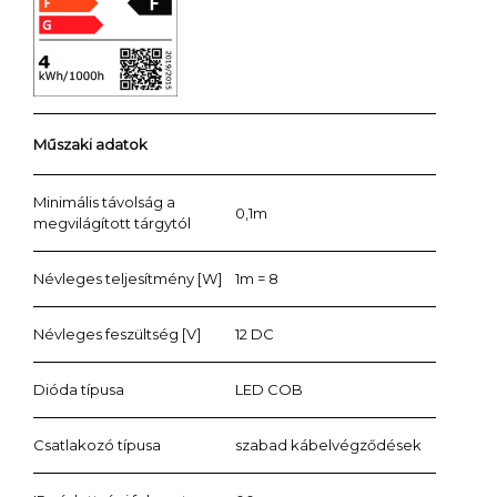
Műszaki adatok
Minimális távolság a
0,1m
megvilágított tárgytól
Névleges teljesítmény [W]
1m = 8
Névleges feszültség [V]
12 DC
Dióda típusa
LED COB
Csatlakozó típusa
szabad kábelvégződések