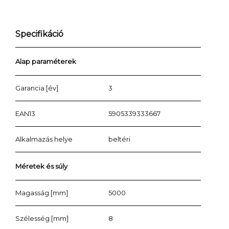
Specifikáció
Alap paraméterek
Garancia [év]
3
EAN13
5905339333667
Alkalmazás helye
beltéri
Méretek és súly
Magasság [mm]
5000
Szélesség [mm]
8