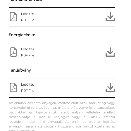
Letöltés
PDF File
Energiacimke
Letöltés
PDF File
Tanúsítvány
Letöltés
PDF File
Az oldalon elérhető anyagok letöltése előtt azok marketing vagy
kereskedelmi célú további használata előtt vegye fel a kapcsolatot
cégünkkel és tájékoztatjuk arról, milyen feltételek mellett
használhatja a Kanlux védjegyet vagy a Kanlux szerzői
jogvédelem alatt álló anyagait. Az erről az oldalról letöltött
anyagok használata cégünk hozzájárulása nélkül jogellenes és