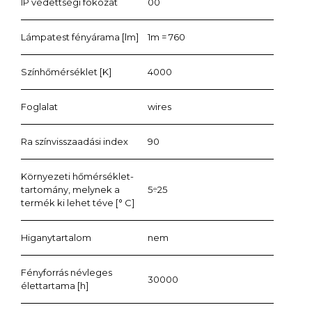
IP védettségi fokozat
00
Lámpatest fényárama [lm]
1m = 760
Színhőmérséklet [K]
4000
Foglalat
wires
Ra színvisszaadási index
90
Környezeti hőmérséklet-
tartomány, melynek a
5÷25
termék ki lehet téve [° C]
Higanytartalom
nem
Fényforrás névleges
30000
élettartama [h]