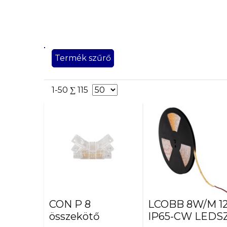
X
Termék szűrő
Névleges
teljesítmény
[W]
1-50 ∑ 115
1m
=
10
1m
=
10,5
1m
=
11
CON P 8
LCOBB 8W/M 1
1m
összekötő
IP65-CW LEDSZ
=