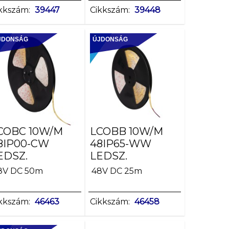
kkszám:
39447
Cikkszám:
39448
JDONSÁG
ÚJDONSÁG
COBC 10W/M
LCOBB 10W/M
8IP00-CW
48IP65-WW
EDSZ.
LEDSZ.
8V DC 50m
48V DC 25m
kkszám:
46463
Cikkszám:
46458