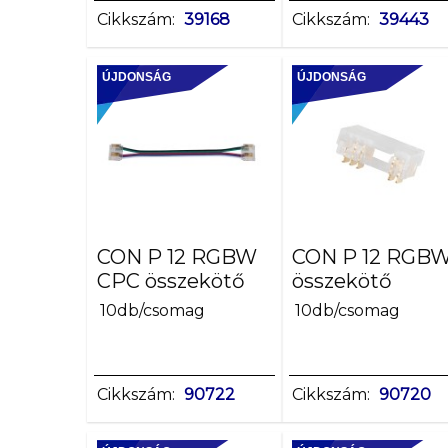
1m = max
Cikkszám:
39168
Cikkszám:
39443
14
(WW+CW)
ÚJDONSÁG
ÚJDONSÁG
1m
=
max
14,4
1m =
max
15
CON P 12 RGBW
CON P 12 RGB
(RGB)
CPC összekötő
összekötő
1m
=
10db/csomag
10db/csomag
max
16
1m = max 21;
Cikkszám:
90722
Cikkszám:
90720
(RGB+WW+CW)
Névleges