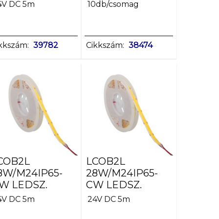
4V DC 5m
10db/csomag
kkszám:
39782
Cikkszám:
38474
COB2L
LCOB2L
8W/M24IP65-
28W/M24IP65-
W LEDSZ.
CW LEDSZ.
4V DC 5m
24V DC 5m