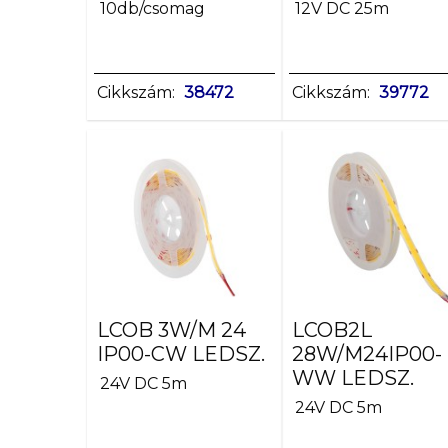
10db/csomag
12
12V DC 25m
1m
=
14
Cikkszám:
38472
Cikkszám:
39772
1m
=
28
1m
=
3
1m =
5,3
(NW)
1m
LCOB 3W/M 24
LCOB2L
=
IP00-CW LEDSZ.
28W/M24IP00-
7,5
WW LEDSZ.
24V DC 5m
1m
24V DC 5m
=
8