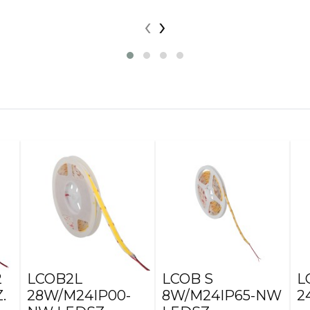
‹
›
2
LCOB2L
LCOB S
L
.
28W/M24IP00-
8W/M24IP65-NW
2