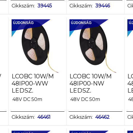
Cikkszám:
39445
Cikkszám:
39446
Ci
ÚJDONSÁG
ÚJDONSÁG
Ú
W
LCOBC 10W/M
LCOBC 10W/M
L
48IP00-WW
48IP00-NW
4
LEDSZ.
LEDSZ.
L
48V DC 50m
48V DC 50m
4
Cikkszám:
46461
Cikkszám:
46462
Ci