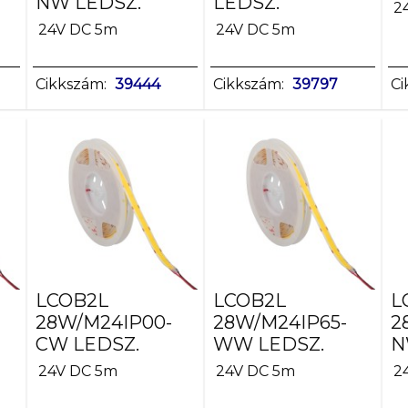
NW LEDSZ.
LEDSZ.
2
24V DC 5m
24V DC 5m
Cikkszám:
39444
Cikkszám:
39797
Ci
LCOB2L
LCOB2L
L
28W/M24IP00-
28W/M24IP65-
2
CW LEDSZ.
WW LEDSZ.
N
24V DC 5m
24V DC 5m
2