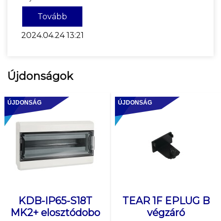
Tovább
2024.04.24 13:21
Újdonságok
ÚJDONSÁG
ÚJDONSÁG
KDB-IP65-S18T
TEAR 1F EPLUG B
MK2+ elosztódobo
végzáró