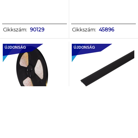
Cikkszám:
90129
Cikkszám:
45896
ÚJDONSÁG
ÚJDONSÁG
LCOBC 10W/M
TEAR 1F COVER 1,5M
48IP00-WW LEDSZ.
B fedlap
48V DC 50m