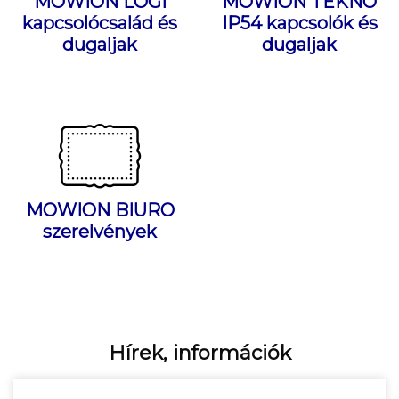
MOWION LOGI
MOWION TEKNO
kapcsolócsalád és
IP54 kapcsolók és
dugaljak
dugaljak
MOWION BIURO
szerelvények
Hírek, információk