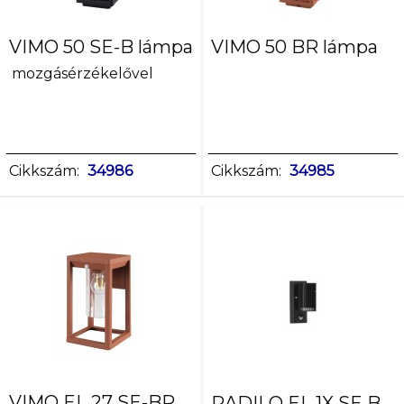
VIMO 50 SE-B lámpa
VIMO 50 BR lámpa
mozgásérzékelővel
Cikkszám:
34986
Cikkszám:
34985
VIMO EL 27 SE-BR
RADILO EL 1X SE B