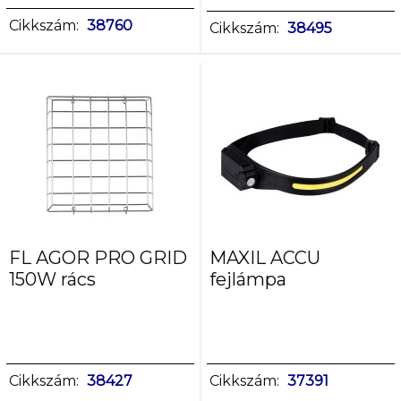
Cikkszám:
38760
Cikkszám:
38495
FL AGOR PRO GRID
MAXIL ACCU
150W rács
fejlámpa
Cikkszám:
38427
Cikkszám:
37391