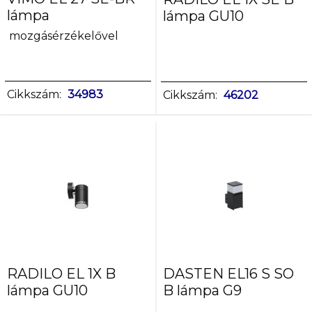
lámpa
lámpa GU10
mozgásérzékelővel
Cikkszám:
34983
Cikkszám:
46202
RADILO EL 1X B
DASTEN EL16 S SO
lámpa GU10
B lámpa G9