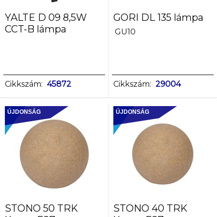
YALTE D 09 8,5W
GORI DL 135 lámpa
CCT-B lámpa
GU10
Cikkszám:
45872
Cikkszám:
29004
ÚJDONSÁG
ÚJDONSÁG
STONO 50 TRK
STONO 40 TRK