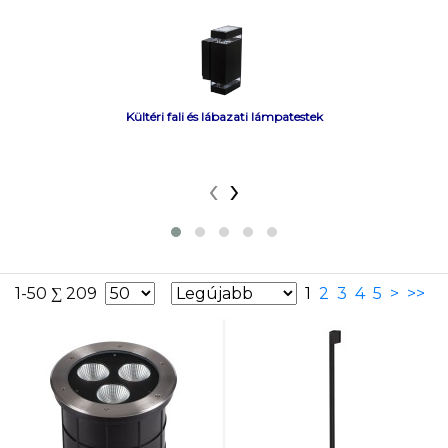
Kültéri fali és lábazati lámpatestek
‹
›
1-50 ∑ 209
1
2
3
4
5
>
>>