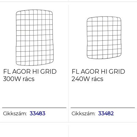
FL AGOR HI GRID
FL AGOR HI GRID
300W rács
240W rács
Cikkszám:
33483
Cikkszám:
33482