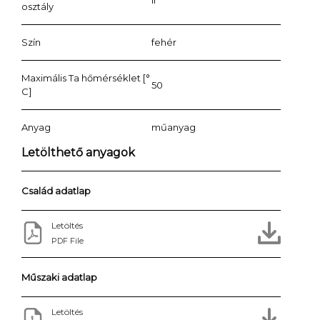
osztály
Szín
fehér
Maximális Ta hőmérséklet [°
50
C]
Anyag
műanyag
Letölthető anyagok
Család adatlap
Letöltés
PDF File
Műszaki adatlap
Letöltés