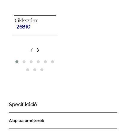
Cikkszám:
Cikkszám:
26815
Cikkszá
26810
‹
›
Specifikáció
Alap paraméterek