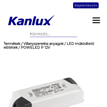
Bejelentkezés
Termékek
/ Villanyszerelési anyagok
/ LED működtető
előtétek
/ POWELED P 12V