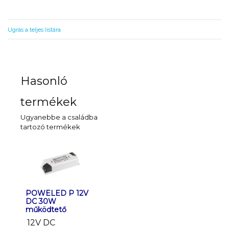
Ugrás a teljes listára
Hasonló
termékek
Ugyanebbe a családba
tartozó termékek
POWELED P 12V
POWELED P 24V
POWELED
DC 30W
30W működtető
60W mük
működtető
24V DC
24V DC
12V DC