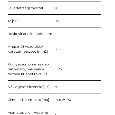
IP védettségi fokozat
20
Tc [°C]
85
Rövidzárlat elleni védelem
1
A használt vezetékek
0,5-1,5
keresztmetszete [mm2]
Környezeti hőmérséklet-
tartomány, melynek a
5÷25
termék ki lehet téve [° C]
Névleges frekvencia [Hz]
50
Kimeneti áram - sec [ma]
max 5000
Áramütés elleni védelmi
II