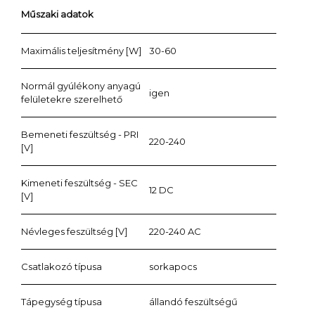
Műszaki adatok
Maximális teljesítmény [W]
30-60
Normál gyúlékony anyagú
igen
felületekre szerelhető
Bemeneti feszültség - PRI
220-240
[V]
Kimeneti feszültség - SEC
12 DC
[V]
Névleges feszültség [V]
220-240 AC
Csatlakozó típusa
sorkapocs
Tápegység típusa
állandó feszültségű