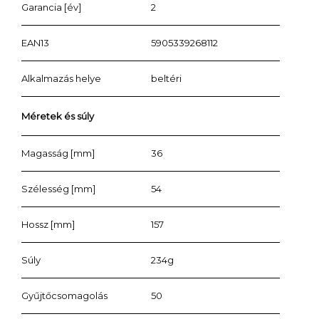
Garancia [év]
2
EAN13
5905339268112
Alkalmazás helye
beltéri
Méretek és súly
Magasság [mm]
36
Szélesség [mm]
54
Hossz [mm]
157
Súly
234g
Gyűjtőcsomagolás
50