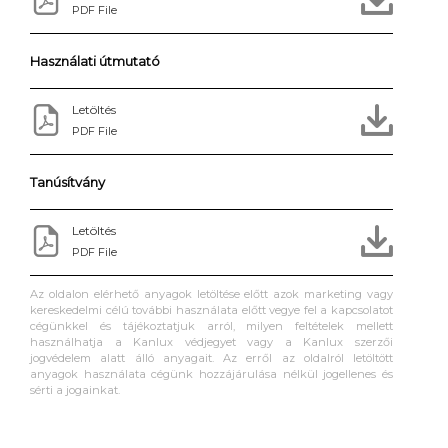
PDF File
Használati útmutató
Letöltés
PDF File
Tanúsítvány
Letöltés
PDF File
Az oldalon elérhető anyagok letöltése előtt azok marketing vagy
kereskedelmi célú további használata előtt vegye fel a kapcsolatot
cégünkkel és tájékoztatjuk arról, milyen feltételek mellett
használhatja a Kanlux védjegyet vagy a Kanlux szerzői
jogvédelem alatt álló anyagait. Az erről az oldalról letöltött
anyagok használata cégünk hozzájárulása nélkül jogellenes és
sérti a jogainkat.