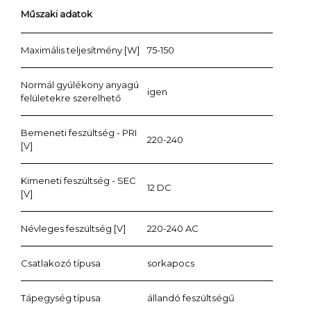
Műszaki adatok
Maximális teljesítmény [W]
75-150
Normál gyúlékony anyagú
igen
felületekre szerelhető
Bemeneti feszültség - PRI
220-240
[V]
Kimeneti feszültség - SEC
12 DC
[V]
Névleges feszültség [V]
220-240 AC
Csatlakozó típusa
sorkapocs
Tápegység típusa
állandó feszültségű