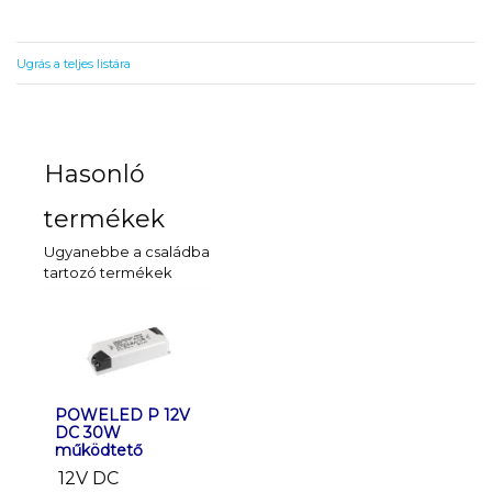
Ugrás a teljes listára
Hasonló
termékek
Ugyanebbe a családba
tartozó termékek
POWELED P 12V
POWELED P 12V
POWELED
DC 30W
DC 60W
30W műk
működtető
működtető
24V DC
12V DC
12V DC