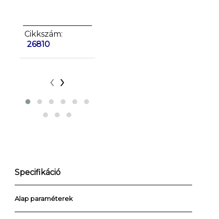
Cikkszám:
Cikkszám:
26811
Cikkszá
26810
‹
›
Specifikáció
Alap paraméterek