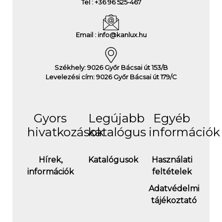
Tel : +36 96 525-467
Email : info@kanlux.hu
Székhely: 9026 Győr Bácsai út 153/B
Levelezési cím: 9026 Győr Bácsai út 179/C
Gyors
Legújabb
Egyéb
hivatkozások
katalógus
információk
Hírek,
Katalógusok
Használati
információk
feltételek
Adatvédelmi
tájékoztató