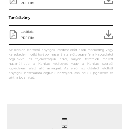
PDF File
Tanúsítvány
Letöltés
PDF File
Az oldalon elérhető anyagok letöltése előtt azok marketing vagy
kereskedelmi célú további használata előtt vegye fel a kapcsolatot
cégünkkel és tájékoztatjuk arról, milyen feltételek mellett
használhatja a Kanlux védjegyet vagy a Kanlux szerzői
jogvédelem alatt álló anyagait. Az erről az oldalról letöltött
anyagok használata cégünk hozzájárulása nélkül jogellenes és
sérti a jogainkat.