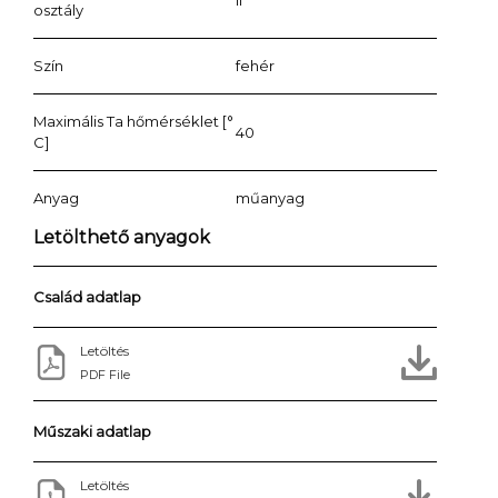
osztály
Szín
fehér
Maximális Ta hőmérséklet [°
40
C]
Anyag
műanyag
Letölthető anyagok
Család adatlap
Letöltés
PDF File
Műszaki adatlap
Letöltés