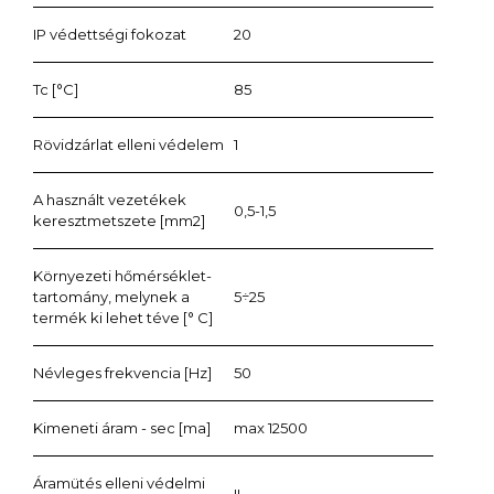
IP védettségi fokozat
20
Tc [°C]
85
Rövidzárlat elleni védelem
1
A használt vezetékek
0,5-1,5
keresztmetszete [mm2]
Környezeti hőmérséklet-
tartomány, melynek a
5÷25
termék ki lehet téve [° C]
Névleges frekvencia [Hz]
50
Kimeneti áram - sec [ma]
max 12500
Áramütés elleni védelmi
II