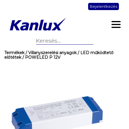
Bejelentkezés
Termékek
/ Villanyszerelési anyagok
/ LED működtető
előtétek
/ POWELED P 12V