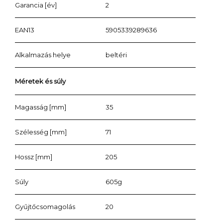
Garancia [év]
2
EAN13
5905339289636
Alkalmazás helye
beltéri
Méretek és súly
Magasság [mm]
35
Szélesség [mm]
71
Hossz [mm]
205
Súly
605g
Gyűjtőcsomagolás
20