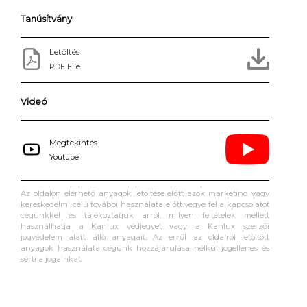
Tanúsítvány
Letöltés
PDF File
Videó
Megtekintés
Youtube
Az oldalon elérhető anyagok letöltése előtt azok marketing vagy
kereskedelmi célú további használata előtt vegye fel a kapcsolatot
cégünkkel és tájékoztatjuk arról, milyen feltételek mellett
használhatja a Kanlux védjegyet vagy a Kanlux szerzői
jogvédelem alatt álló anyagait. Az erről az oldalról letöltött
anyagok használata cégünk hozzájárulása nélkül jogellenes és
sérti a jogainkat.