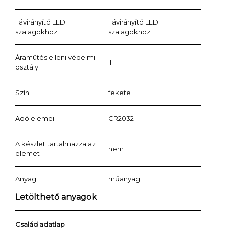
Távirányító LED
Távirányító LED
szalagokhoz
szalagokhoz
Áramütés elleni védelmi
III
osztály
Szín
fekete
Adó elemei
CR2032
A készlet tartalmazza az
nem
elemet
Anyag
műanyag
Letölthető anyagok
Család adatlap