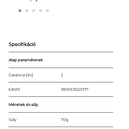
Specifikáció
Alap paraméterek
Garancia [év]
2
EAN13
5905339221377
Méretek és súly
Súly
70g