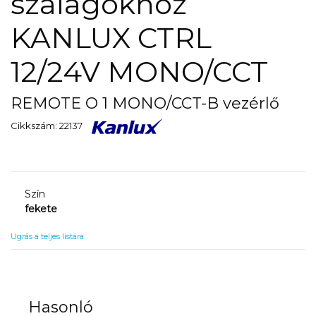
szalagokhoz
KANLUX CTRL
12/24V MONO/CCT
REMOTE O 1 MONO/CCT-B vezérlő
Cikkszám: 22137
Szín
fekete
Ugrás a teljes listára
Hasonló