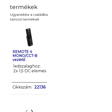
termékek
Ugyanebbe a családba
tartozó termékek
REMOTE 4
REMOTE L 1
REMOTE
MONO/CCT-B
MONO/CCT-W
vezérlő l
vezérlő
vezérlő
2x 1,5 D
ledszalaghoz;
ledszalaghoz; 3
2x 1,5 DC elemes
DC elemes
Cikkszám:
Cikkszá
Cikkszám:
22136
22138
22144
‹
›