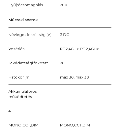
Gyűjtőcsomagolás
200
Műszaki adatok
Névleges feszültség [V]
3 DC
Vezérlés
RF 2,4GHz, RF 2,4GHz
IP védettségi fokozat
20
Hatókör [m]
max 30, max 30
Akkumulátoros
1
működtetés
4
1
MONO,CCT,DIM
MONO,CCT,DIM