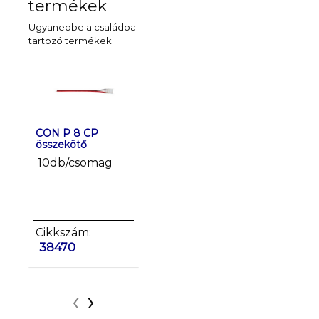
termékek
Ugyanebbe a családba
tartozó termékek
CON P 8 CP
CON P 8 CPC
CON P 8
összekötő
összekötő
összeköt
10db/csomag
10db/csomag
10db/c
Cikkszám:
Cikkszám:
Cikkszá
38470
38471
38472
‹
›