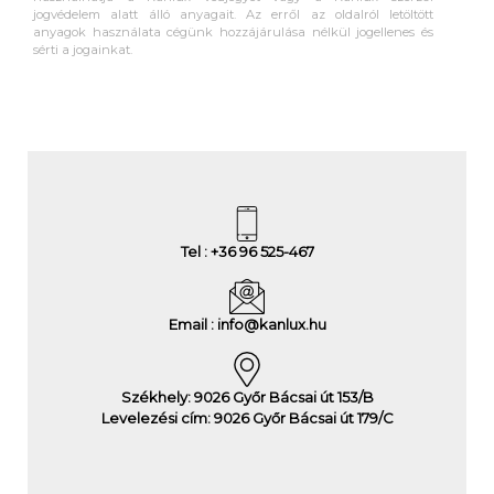
jogvédelem alatt álló anyagait. Az erről az oldalról letöltött
anyagok használata cégünk hozzájárulása nélkül jogellenes és
sérti a jogainkat.
Tel : +36 96 525-467
Email : info@kanlux.hu
Székhely: 9026 Győr Bácsai út 153/B
Levelezési cím: 9026 Győr Bácsai út 179/C