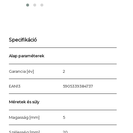
Specifikáció
Alap paraméterek
Garancia [év]
2
EAN13
5905339384737
Méretek és súly
Magasság [mm]
5
Szélesség [mm]
20