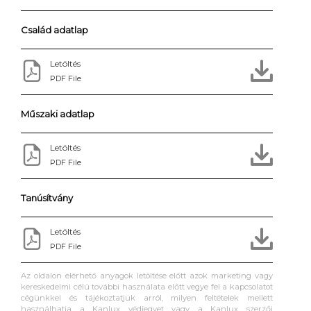
Család adatlap
Letöltés
PDF File
Műszaki adatlap
Letöltés
PDF File
Tanúsítvány
Letöltés
PDF File
Az oldalon elérhető anyagok letöltése előtt azok marketing vagy
kereskedelmi célú további használata előtt vegye fel a kapcsolatot
cégünkkel és tájékoztatjuk arról, milyen feltételek mellett
használhatja a Kanlux védjegyet vagy a Kanlux szerzői