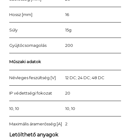
Hossz [mm]
16
Súly
15g
Gyűjtőcsomagolás
200
Műszaki adatok
Névleges feszültség [V]
12 DC; 24 DC; 48 DC
IP védettségi fokozat
20
10, 10
10, 10
Maximális áramerősség [A]
2
Letölthető anyagok