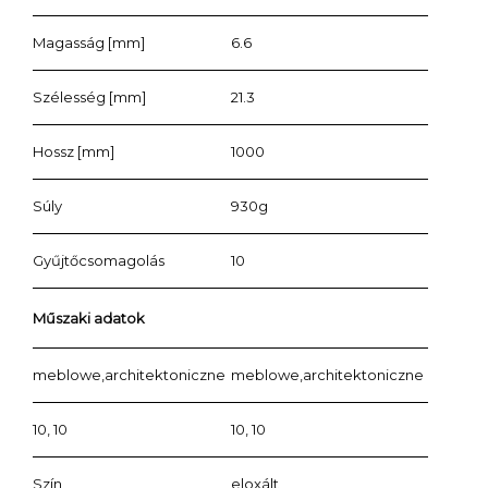
Magasság [mm]
6.6
Szélesség [mm]
21.3
Hossz [mm]
1000
Súly
930g
Gyűjtőcsomagolás
10
Műszaki adatok
meblowe,architektoniczne
meblowe,architektoniczne
10, 10
10, 10
Szín
eloxált