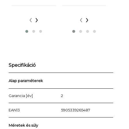
‹
›
‹
›
Specifikáció
Alap paraméterek
Garancia [év]
2
EAN13
5905339265487
Méretek és súly