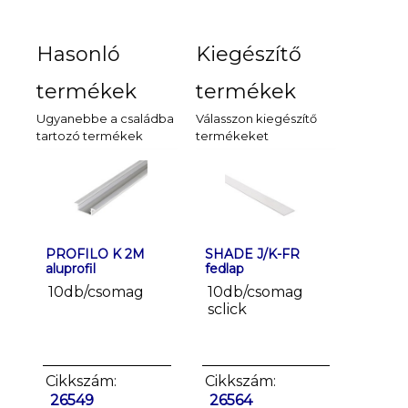
Hasonló
Kiegészítő
termékek
termékek
Ugyanebbe a családba
Válasszon kiegészítő
tartozó termékek
termékeket
PROFILO K 2M
PROFILO K-W
SHADE J/K-FR
PROFILO
SHADE 
aluprofil
aluprofil
fedlap
aluprofil
fehér fe
10db/csomag
10 db/csomag
10db/csomag
10db/c
10db/
sclick
sclick
Cikkszám:
Cikkszám:
Cikkszám:
Cikksz
Cikkszá
26549
26550
26564
26565