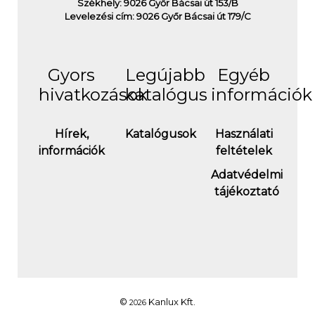
Székhely: 9026 Győr Bácsai út 153/B
Levelezési cím: 9026 Győr Bácsai út 179/C
Gyors
Legújabb
Egyéb
hivatkozások
katalógus
információk
Hírek,
Katalógusok
Használati
információk
feltételek
Adatvédelmi
tájékoztató
©
Kanlux Kft.
2026