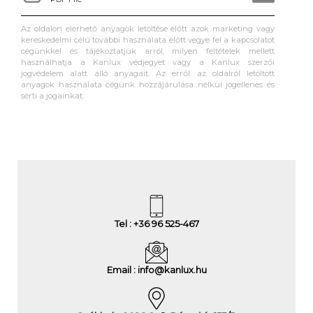
Az oldalon elérhető anyagok letöltése előtt azok marketing vagy
kereskedelmi célú további használata előtt vegye fel a kapcsolatot
cégünkkel és tájékoztatjuk arról, milyen feltételek mellett
használhatja a Kanlux védjegyet vagy a Kanlux szerzői
jogvédelem alatt álló anyagait. Az erről az oldalról letöltött
anyagok használata cégünk hozzájárulása nélkül jogellenes és
sérti a jogainkat.
Tel : +36 96 525-467
Email : info@kanlux.hu