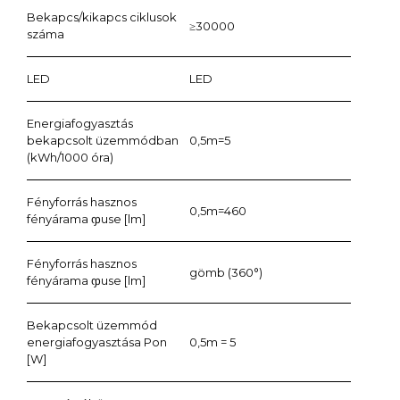
Bekapcs/kikapcs ciklusok
≥30000
száma
LED
LED
Energiafogyasztás
bekapcsolt üzemmódban
0,5m=5
(kWh/1000 óra)
Fényforrás hasznos
0,5m=460
fényárama ჶuse [lm]
Fényforrás hasznos
gömb (360°)
fényárama ჶuse [lm]
Bekapcsolt üzemmód
energiafogyasztása Pon
0,5m = 5
[W]