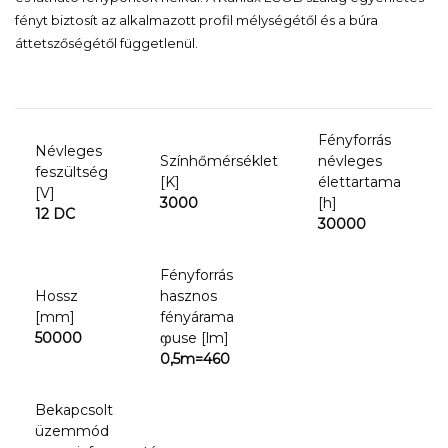
fényt biztosít az alkalmazott profil mélységétől és a búra
áttetszőségétől függetlenül.
Fényforrás
Névleges
Színhőmérséklet
névleges
feszültség
[K]
élettartama
[V]
3000
[h]
12 DC
30000
Fényforrás
Hossz
hasznos
[mm]
fényárama
50000
ჶuse [lm]
0,5m=460
Bekapcsolt
üzemmód