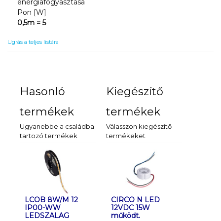
energiafogyasztása
Pon [W]
0,5m = 5
Ugrás a teljes listára
Hasonló
Kiegészítő
termékek
termékek
Ugyanebbe a családba
Válasszon kiegészítő
tartozó termékek
termékeket
LCOB 8W/M 12
LCOB 8W/M 12
CIRCO N LED
LCOB 8W
POWELE
IP00-WW
IP65-WW
12VDC 15W
IP00-N
DC 30
LEDSZALAG
LEDSZALAG
működt.
LEDSZA
működt