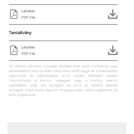
Letöltés
PDF File
Tanúsítvány
Letöltés
PDF File
Az oldalon elérhető anyagok letöltése előtt azok marketing vagy
kereskedelmi célú további használata előtt vegye fel a kapcsolatot
cégünkkel és tájékoztatjuk arról, milyen feltételek mellett
használhatja a Kanlux védjegyet vagy a Kanlux szerzői
jogvédelem alatt álló anyagait. Az erről az oldalról letöltött
anyagok használata cégünk hozzájárulása nélkül jogellenes és
sérti a jogainkat.