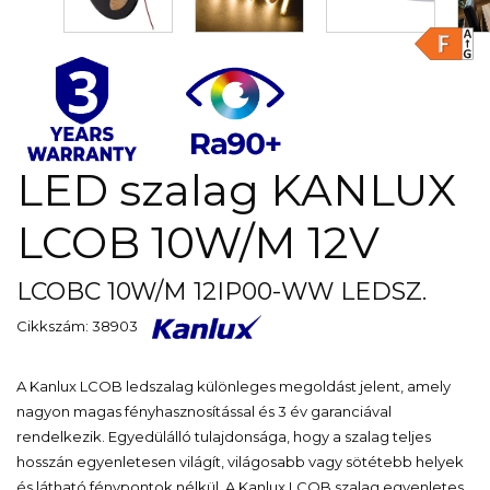
LED szalag KANLUX
LCOB 10W/M 12V
LCOBC 10W/M 12IP00-WW LEDSZ.
Cikkszám: 38903
A Kanlux LCOB ledszalag különleges megoldást jelent, amely
nagyon magas fényhasznosítással és 3 év garanciával
rendelkezik. Egyedülálló tulajdonsága, hogy a szalag teljes
hosszán egyenletesen világít, világosabb vagy sötétebb helyek
és látható fénypontok nélkül. A Kanlux LCOB szalag egyenletes