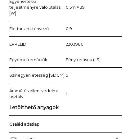
Egyenértékű
teljesítményre való utalás
0,5m = 39
[W]
Élettartam-tényező
0.9
EPRELID
2203986
Egyéb információk
Fényforrások (LS)
Színegyenletesség [SDCM]
5
Áramütés elleni védelmi
III
osztály
Letölthető anyagok
Család adatlap