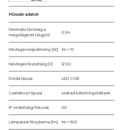
Műszaki adatok
Minimális távolság a
0,1m
megvilágított tárgytól
Névleges teljesítmény [W]
1m = 10
Névleges feszültség [V]
12 DC
Dióda típusa
LED COB
Csatlakozó típusa
szabad kábelvégződések
IP védettségi fokozat
00
Lámpatest fényárama [lm]
1m = 920