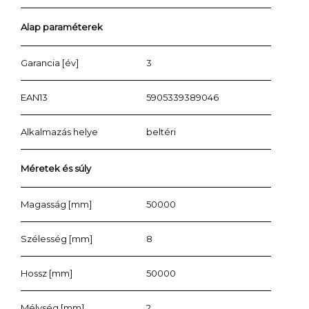
Alap paraméterek
Garancia [év]
3
EAN13
5905339389046
Alkalmazás helye
beltéri
Méretek és súly
Magasság [mm]
50000
Szélesség [mm]
8
Hossz [mm]
50000
Mélység [mm]
2