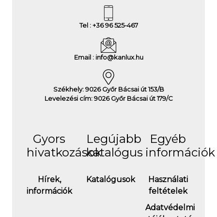
Tel : +36 96 525-467
Email : info@kanlux.hu
Székhely: 9026 Győr Bácsai út 153/B
Levelezési cím: 9026 Győr Bácsai út 179/C
Gyors
Legújabb
Egyéb
hivatkozások
katalógus
információk
Hírek,
Katalógusok
Használati
információk
feltételek
Adatvédelmi