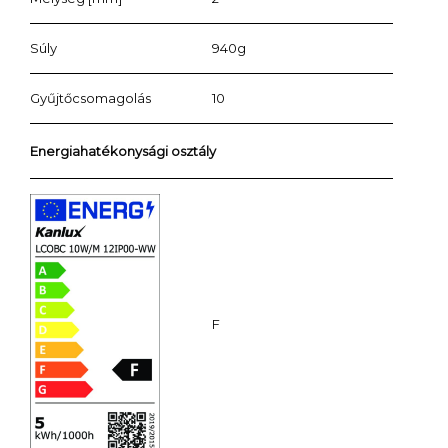
Súly
940g
Gyűjtőcsomagolás
10
Energiahatékonysági osztály
F