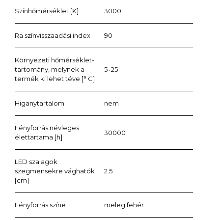
Színhőmérséklet [K]
3000
Ra színvisszaadási index
90
Környezeti hőmérséklet-
tartomány, melynek a
5÷25
termék ki lehet téve [° C]
Higanytartalom
nem
Fényforrás névleges
30000
élettartama [h]
LED szalagok
szegmensekre vághatók
2.5
[cm]
Fényforrás színe
meleg fehér