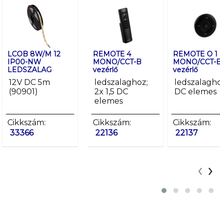
LCOB 8W/M 12
LCOB 8W/M 12
REMOTE 4
LCOB 10W/M 1
REMOTE O 1
IP00-NW
IP65-NW
MONO/CCT-B
IP00-WW LED
MONO/CCT-
LEDSZALAG
LEDSZALAG
vezérlő
vezérlő
12V DC 5m
12V DC 5m
12V DC 5m
ledszalaghoz;
ledszalagho
(90901)
(90902)
2x 1,5 DC
DC elemes
elemes
Cikkszám:
Cikkszám:
Cikkszám:
Cikkszám:
Cikkszám:
33366
33367
22136
37230
22137
‹
›