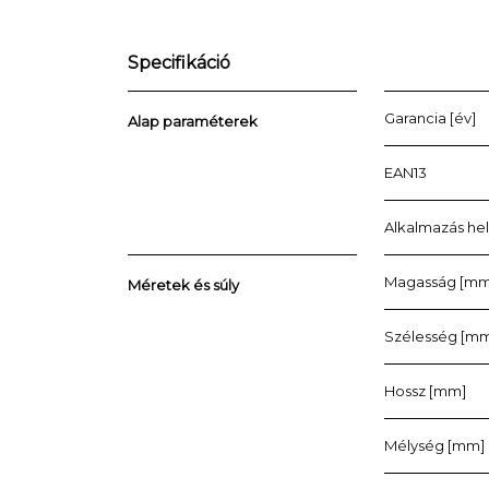
Specifikáció
Garancia [év]
Alap paraméterek
EAN13
Alkalmazás he
Magasság [mm
Méretek és súly
Szélesség [m
Hossz [mm]
Mélység [mm]