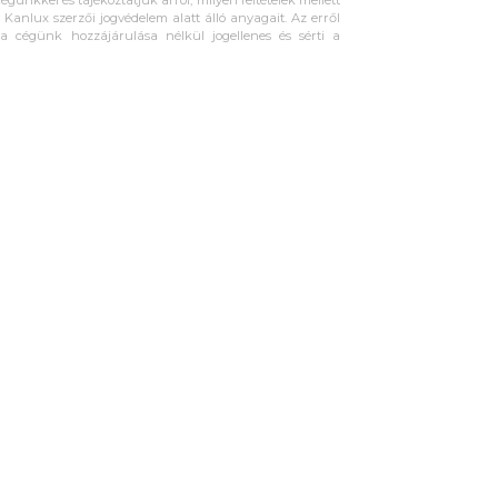
égünkkel és tájékoztatjuk arról, milyen feltételek mellett
Kanlux szerzői jogvédelem alatt álló anyagait. Az erről
ta cégünk hozzájárulása nélkül jogellenes és sérti a