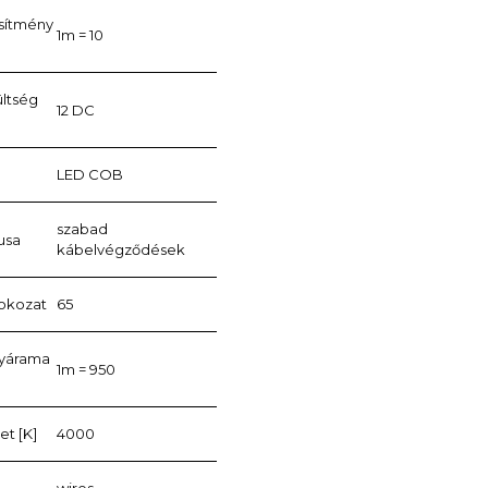
esítmény
1m = 10
ültség
12 DC
LED COB
szabad
usa
kábelvégződések
fokozat
65
nyárama
1m = 950
t [K]
4000