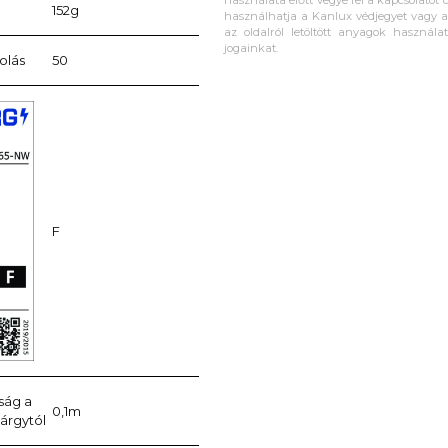
használata előtt vegye fel a kapcsolatot c
152g
használhatja a Kanlux védjegyet vagy a 
az oldalról letöltött anyagok használa
jogainkat.
olás
50
F
ság a
0,1m
tárgytól