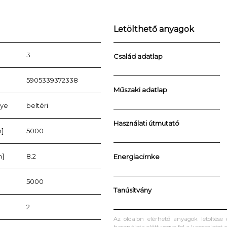
Letölthető anyagok
3
Család adatlap
5905339372338
Műszaki adatlap
lye
beltéri
Használati útmutató
]
5000
m]
8.2
Energiacimke
5000
Tanúsítvány
2
Az oldalon elérhető anyagok letöltése