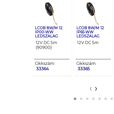
LCOB 8W/M 12
LCOB 8W/M 12
IP00-WW
IP65-WW
LEDSZALAG
LEDSZALAG
12V DC 5m
12V DC 5m
(90900)
Cikkszám:
Cikkszám:
33364
33365
‹
›