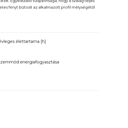
zik. Egyedülálló tulajdonsága, hogy a szalag teljes
es fényt biztosít az alkalmazott profil mélységétől
évleges élettartama [h]
üzemmód energiafogyasztása