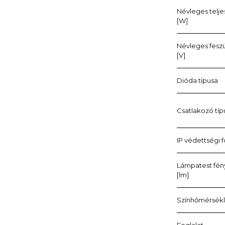
Névleges telj
[W]
Névleges fesz
[V]
Dióda típusa
Csatlakozó típ
IP védettségi 
Lámpatest fé
[lm]
Színhőmérsékle