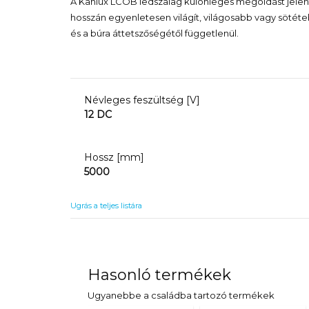
A Kanlux LCOB ledszalag különleges megoldást jelent,
hosszán egyenletesen világít, világosabb vagy sötéte
és a búra áttetszőségétől függetlenül.
Névleges feszültség [V]
12 DC
Hossz [mm]
5000
Ugrás a teljes listára
Hasonló termékek
Ugyanebbe a családba tartozó termékek