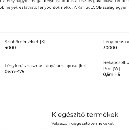
 amely nagyon magas fényhasznosítással és 3 év garanciával rendelke
bb helyek és látható fénypontok nélkül. A Kanlux LCOB szalag egyenlet
Színhőmérséklet [K]
Fényforrás n
4000
30000
Bekapcsolt 
Fényforrás hasznos fényárama ჶuse [lm]
Pon [W]
0,5m=475
0,5m = 5
Kiegészítő termékek
Válasszon kiegészítő termékeket