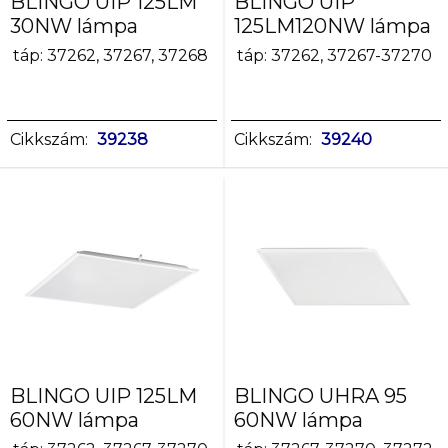
BLINGO UIP 125LM
BLINGO UIP
10V
30NW lámpa
125LM120NW lámpa
DALI
táp: 37262, 37267, 37268
táp: 37262, 37267-37270
nem
Névleges
áram
Cikkszám:
39238
Cikkszám:
39240
[A]
0,13
0,24
0,25
0,26
0,28
0,29
IP
védettségi
fokozat
BLINGO UIP 125LM
BLINGO UHRA 95
60NW lámpa
60NW lámpa
20
44/20