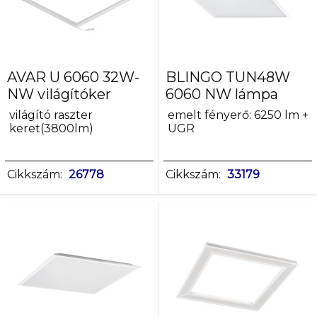
36
38
40
40,4
AVAR U 6060 32W-
BLINGO TUN48W
42
NW világítóker
6060 NW lámpa
44
45
világító raszter
emelt fényerő: 6250 lm +
keret(3800lm)
UGR
48
max
21,6
Cikkszám:
26778
Cikkszám:
33179
max
24
max
36
max
38
max
40