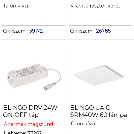
falon kívüli
világító raszter keret
Cikkszám:
39172
Cikkszám:
26785
BLINGO DRV 24W
BLINGO UAIO
ON-OFF táp
SRM40W 60 lámpa
falon kívüli
A termék megszűnt!
Helyette: 37262