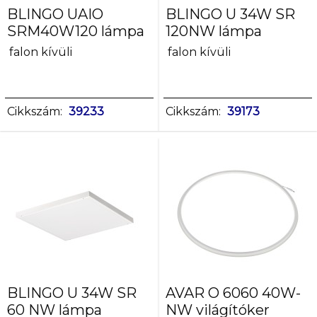
BLINGO UAIO
BLINGO U 34W SR
SRM40W120 lámpa
120NW lámpa
falon kívüli
falon kívüli
Cikkszám:
39233
Cikkszám:
39173
BLINGO U 34W SR
AVAR O 6060 40W-
60 NW lámpa
NW világítóker