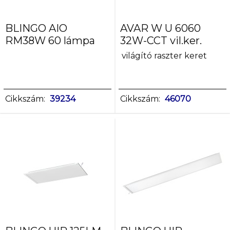
Névleges
teljesítmény
BLINGO AIO
AVAR W U 6060
[W]
RM38W 60 lámpa
32W-CCT vil.ker.
16,2-
világító raszter keret
25,2
18-
24
25,2-
Cikkszám:
39234
Cikkszám:
46070
40,4
25-
40
28,1-
32
36,3-
44
Fényerőszabályozható
1-