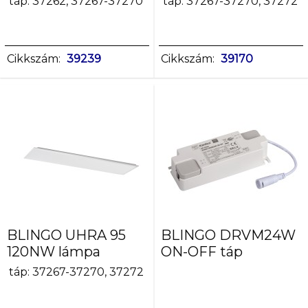
táp: 37262, 37267-37270
táp: 37267-37270, 37272
54/20
65
Cikkszám:
39239
Cikkszám:
39170
Színhőmérséklet
[K]
3000
3000/4000/6000
3000/4000/6500
4000
6500
Fényforrás
színe
fehér
BLINGO UHRA 95
BLINGO DRVM24W
fehér,meleg
120NW lámpa
ON-OFF táp
fehér,hideg
táp: 37267-37270, 37272
fehér
hideg