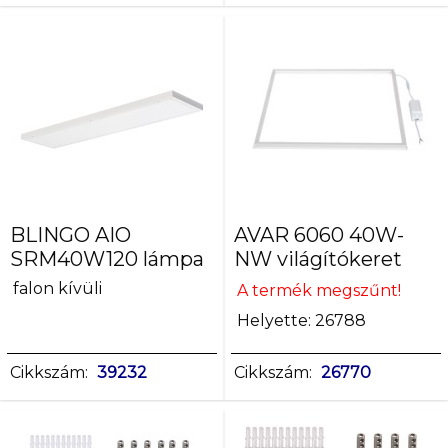
acél
alumínium
ötvözet
vas
BLINGO AIO
AVAR 6060 40W-
SRM40W120 lámpa
NW világítókeret
falon kívüli
A termék megszűnt!
Helyette: 26788
Cikkszám:
39232
Cikkszám:
26770