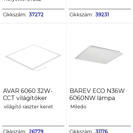
Cikkszám:
37272
Cikkszám:
39231
AVAR 6060 32W-
BAREV ECO N36W
CCT világítóker
6060NW lámpa
világító raszter keret
Miledo
Cikkszám:
26779
Cikkszám:
31176