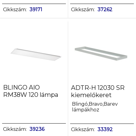
fehér
meleg
Cikkszám:
39171
Cikkszám:
37262
fehér
meleg
fehér,fehér,hideg
fehér
Szín
ezüst
fehér
fekete
BLINGO AIO
ADTR-H 12030 SR
Búra
RM38W 120 lámpa
kiemelőkeret
anyaga
műanyag
Blingó,Bravo,Barev
lámpákhoz
PS
Lámpaház
Cikkszám:
39236
Cikkszám:
33392
anyaga