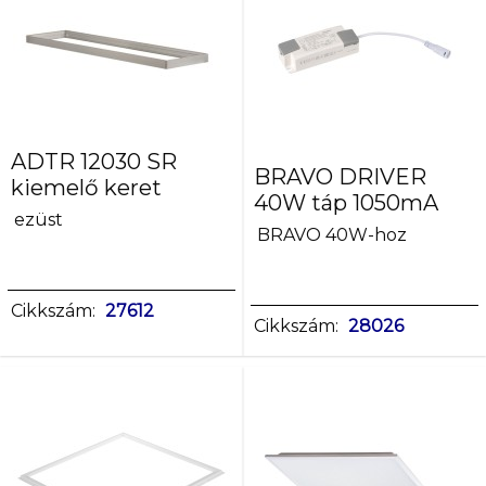
süllyeszett
szerelés:
mennyezeti
süllyeszett
(kazettás
mennyezet)
ADTR 12030 SR
szerelés:
BRAVO DRIVER
kiemelő keret
mennyezeti,szerelés:
40W táp 1050mA
mennyezeti
ezüst
BRAVO 40W-hoz
süllyeszett (kazettás
mennyezet)
Cikkszám:
27612
Maximális
Cikkszám:
28026
teljesítmény
[W]
24
25,2
32
34