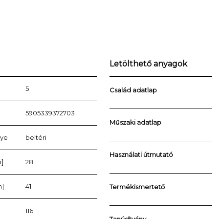
Letölthető anyagok
5
Család adatlap
5905339372703
Műszaki adatlap
lye
beltéri
Használati útmutató
]
28
m]
41
Termékismertető
116