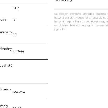
Tanúsítvány
128g
Az oldalon elérhető anyagok letöltése
használata előtt vegye fel a kapcsolatot c
olás
50
használhatja a Kanlux védjegyet vagy a 
az oldalról letöltött anyagok használa
jogainkat.
esítmény
44
esítmény
36,3-44
lyozható
ltség -
220-240
ltség -