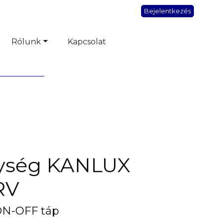
Bejelentkezés
Rólunk
Kapcsolat
ység KANLUX
RV
N-OFF táp