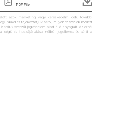
PDF File
 előtt azok marketing vagy kereskedelmi célú további
égünkkel és tájékoztatjuk arról, milyen feltételek mellett
Kanlux szerzői jogvédelem alatt álló anyagait. Az erről
ta cégünk hozzájárulása nélkül jogellenes és sérti a