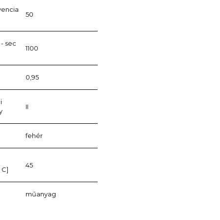
vencia
50
- sec
1100
0,95
i
II
y
fehér
45
 C]
műanyag