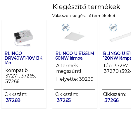
Kiegészítő termékek
Válasszon kiegészítő termékeket
BLINGO
BLINGO DRV 32W
BLINGO U E125LM
BLINGO DRV 
BLINGO U E
DRV40W1-10V BK
ON-OFF táp
60NW lámpa
ON-OFF táp
120NW lámp
táp
kompat: 37265,
A termék
A termék
táp: 37267-
kompatib.:
37266 (37263)
megszűnt!
megszűnt!
37270 (392
37271, 37265,
Helyette: 39239
Helyette: 37
37266
Cikkszám:
Cikkszám:
Cikkszám:
Cikkszám:
Cikkszám:
37268
37269
37265
37272
37266