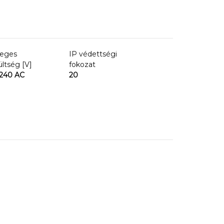
leges
IP védettségi
ültség [V]
fokozat
240 AC
20