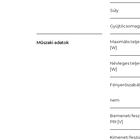
Súly
Gyűjtőcsomag
Maximális telj
Műszaki adatok
[W]
Névleges telj
[W]
Fényerőszabá
nem
Bemeneti feszü
PRI [V]
Kimeneti feszü