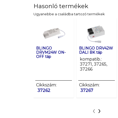
Hasonló termékek
Ugyanebbe a családba tartozó termékek
BLINGO
BLINGO DRV42W
DRVM24W ON-
DALI BK táp
OFF táp
kompatib.:
37271, 37265,
37266
Cikkszám:
Cikkszám:
37262
37267
‹
›