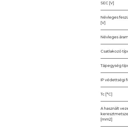
SEC [V]
Névleges fesz
[V]
Névleges áram
Csatlakozó típ
Tápegység típ
IP védettségi 
Tc [°C]
A használt ve
keresztmetsz
[mm2]