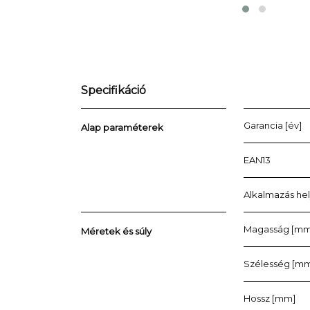
Specifikáció
Garancia [év]
Alap paraméterek
EAN13
Alkalmazás he
Magasság [mm
Méretek és súly
Szélesség [m
Hossz [mm]