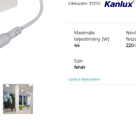
Cikkszám: 37270
Maximális
Név
teljesítmény [W]
fesz
44
220-
Szín
fehér
Ugrás a teljes listára