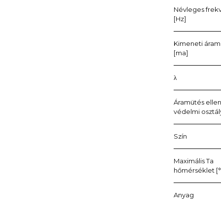
Névleges frek
[Hz]
Kimeneti áram 
[ma]
λ
Áramütés ellen
védelmi osztál
Szín
Maximális Ta
hőmérséklet [°
Anyag