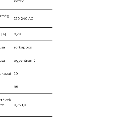
33-40
ültség
220-240 AC
 [A]
0,28
usa
sorkapocs
usa
egyenáramú
fokozat
20
85
zetékek
ete
0,75-1,0