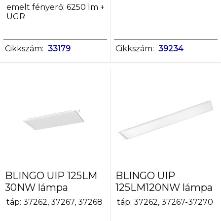
emelt fényerő: 6250 lm +
[W]
UGR
24
34
38
Cikkszám:
33179
Cikkszám:
39234
40
45
48
max
24
max
38
max
40
BLINGO UIP 125LM
BLINGO UIP
Fényerőszabályozható
30NW lámpa
125LM120NW lámpa
DALI
nem
táp: 37262, 37267, 37268
táp: 37262, 37267-37270