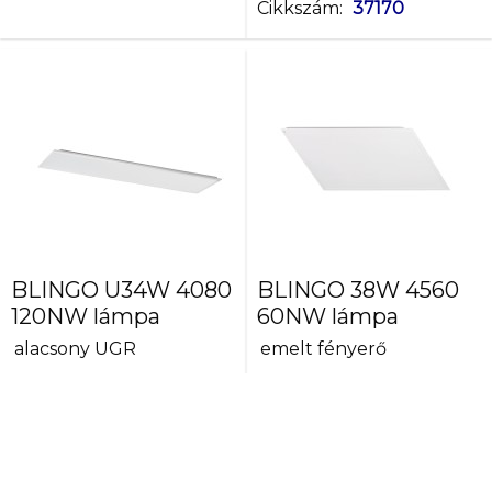
Cikkszám:
37170
BLINGO U34W 4080
BLINGO 38W 4560
120NW lámpa
60NW lámpa
alacsony UGR
emelt fényerő
Cikkszám:
37175
Cikkszám:
37176