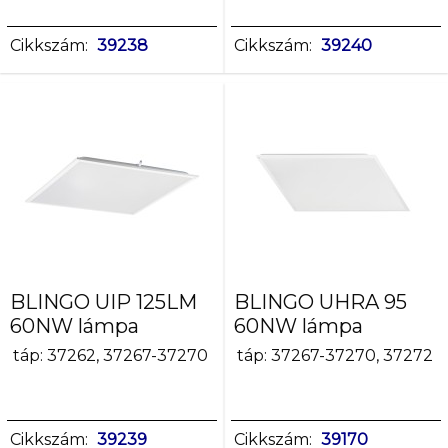
IP
védettségi
Cikkszám:
39238
Cikkszám:
39240
fokozat
20
44/20
54/20
65
Színhőmérséklet
[K]
3000
3000/4000/6500
4000
BLINGO UIP 125LM
BLINGO UHRA 95
6500
60NW lámpa
60NW lámpa
táp: 37262, 37267-37270
táp: 37267-37270, 37272
Fényforrás
színe
fehér
Cikkszám:
39239
Cikkszám:
39170
fehér,meleg