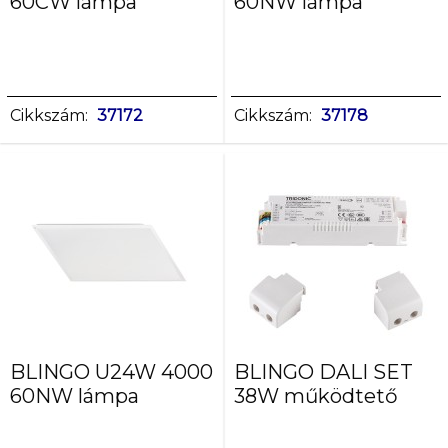
60CW lámpa
60NW lámpa
Cikkszám:
37172
Cikkszám:
37178
BLINGO U24W 4000
BLINGO DALI SET
60NW lámpa
38W működtető