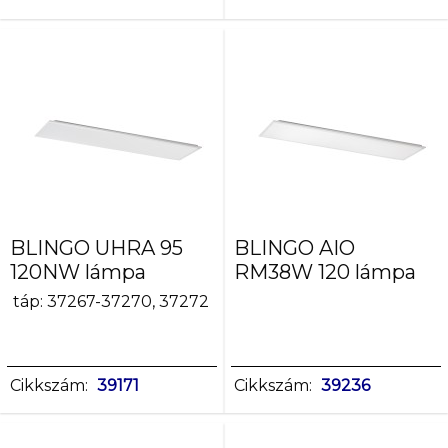
fehér,hideg
fehér
hideg
fehér
meleg
fehér
meleg
fehér,fehér,hideg
fehér
BLINGO UHRA 95
BLINGO AIO
Búra
120NW lámpa
RM38W 120 lámpa
anyaga
táp: 37267-37270, 37272
műanyag
PS
Cikkszám:
39171
Cikkszám:
39236