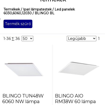
Termékek
/ Ipari lámpatestek
/ Led panelek
6030,6060,12030
/ BLINGO BL
Termék szűrő
Beszerelés
helye
szerelés:
1-36 ∑ 36
1
mennyezeti
szerelés:
mennyezeti
süllyeszett
szerelés:
mennyezeti
süllyeszett
(kazettás
mennyezet)
BLINGO TUN48W
BLINGO AIO
Maximális
6060 NW lámpa
RM38W 60 lámpa
teljesítmény