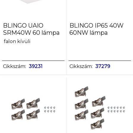
BLINGO UAIO
BLINGO IP65 40W
SRM40W 60 lámpa
60NW lámpa
falon kívüli
Cikkszám:
39231
Cikkszám:
37279