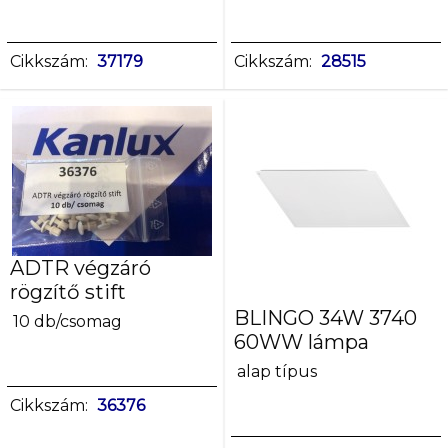
Cikkszám:
37179
Cikkszám:
28515
ADTR végzáró
rögzítő stift
BLINGO 34W 3740
10 db/csomag
60WW lámpa
alap típus
Cikkszám:
36376