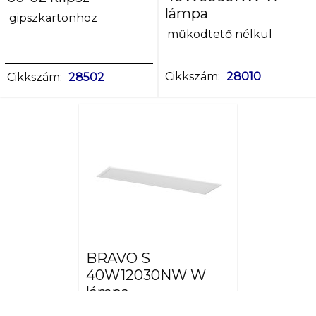
lámpa
gipszkartonhoz
működtető nélkül
Cikkszám:
28010
Cikkszám:
28502
BRAVO S
40W12030NW W
lámpa
működtető nélkül