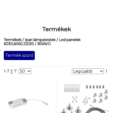
Termékek
Termékek
/ Ipari lámpatestek
/ Led panelek
6030,6060,12030
/ BRAVO
Termék szűrő
Maximális
teljesítmény
[W]
1-7 ∑ 7
1
40
40,4