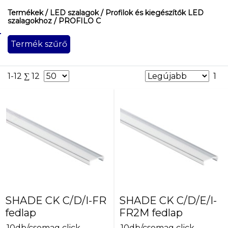
Termékek
/ LED szalagok
/ Profilok és kiegészítők LED
szalagokhoz
/ PROFILO C
Termék szűrő
Szín
alumínium
átlátszó
1-12 ∑ 12
1
eloxált
fehér
homokszórt
szürke
SHADE CK C/D/I-FR
SHADE CK C/D/E/I-
fedlap
FR2M fedlap
10db/csomag click
10db/csomag click