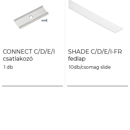
CONNECT C/D/E/I
SHADE C/D/E/I-FR
csatlakozó
fedlap
1 db
10db/csomag slide
Cikkszám:
26563
Cikkszám:
26572