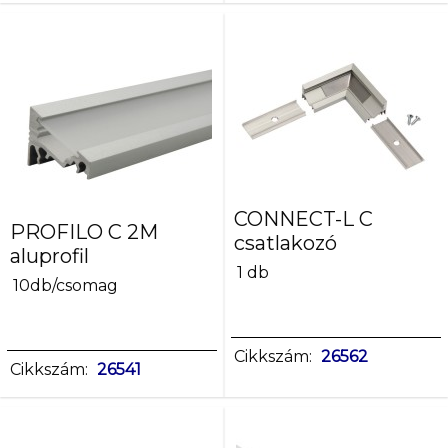
CONNECT-L C
PROFILO C 2M
csatlakozó
aluprofil
1 db
10db/csomag
Cikkszám:
26562
Cikkszám:
26541