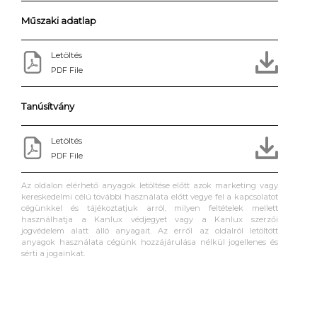
Műszaki adatlap
Letöltés
PDF File
Tanúsítvány
Letöltés
PDF File
Az oldalon elérhető anyagok letöltése előtt azok marketing vagy
kereskedelmi célú további használata előtt vegye fel a kapcsolatot
cégünkkel és tájékoztatjuk arról, milyen feltételek mellett
használhatja a Kanlux védjegyet vagy a Kanlux szerzői
jogvédelem alatt álló anyagait. Az erről az oldalról letöltött
anyagok használata cégünk hozzájárulása nélkül jogellenes és
sérti a jogainkat.