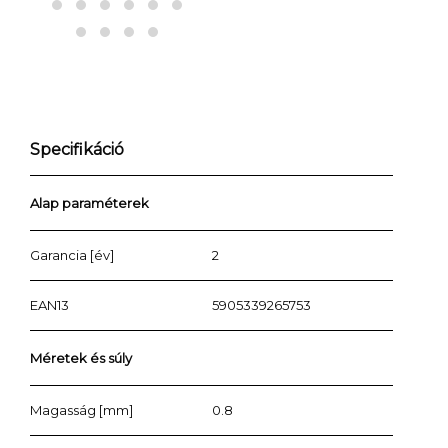
Specifikáció
Alap paraméterek
Garancia [év]
2
EAN13
5905339265753
Méretek és súly
Magasság [mm]
0.8