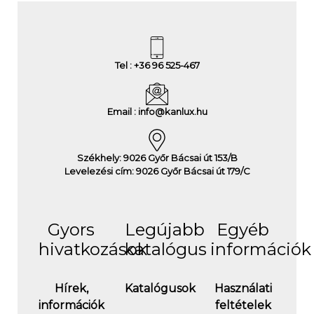
Tel : +36 96 525-467
Email : info@kanlux.hu
Székhely: 9026 Győr Bácsai út 153/B
Levelezési cím: 9026 Győr Bácsai út 179/C
Gyors
Legújabb
Egyéb
hivatkozások
katalógus
információk
Hírek,
Katalógusok
Használati
információk
feltételek