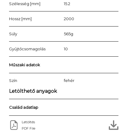
Szélesség [mm]
15.2
Hossz [mm]
2000
Súly
565g
Gyűjtőcsomagolás
10
Műszaki adatok
Szín
fehér
Letölthető anyagok
Család adatlap
Letöltés
PDF File