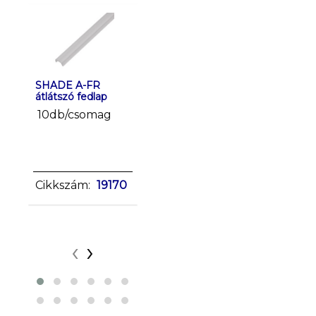
SHADE A-FR
SHADE J/K-FR
SHADE J
átlátszó fedlap
fedlap
fehér fed
10db/csomag
10db/csomag
10db/c
sclick
sclick
Cikkszám:
Cikkszá
Cikkszám:
19170
26564
26565
‹
›