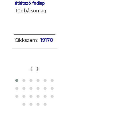
átlátszó fedlap
fedlap
fehér fed
10db/csomag
10db/csomag
10db/c
sclick
sclick
Cikkszám:
Cikkszá
Cikkszám:
19170
26564
26565
‹
›