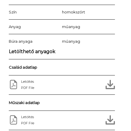
Szín
homokszórt
Anyag
műanyag
Búra anyaga
műanyag
Letölthető anyagok
Család adatlap
Letöltés
PDF File
Műszaki adatlap
Letöltés
PDF File