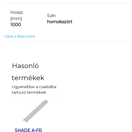
Hossz
Szín
[mm]
homokszórt
1000
Ugrás a teljes listára
Hasonló
termékek
Ugyanebbe a családba
tartozó termékek
SHADE A-FR
SHADE J/K-FR
SHADE J