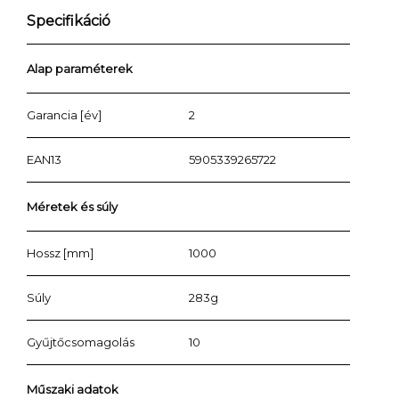
Specifikáció
Alap paraméterek
Garancia [év]
2
EAN13
5905339265722
Méretek és súly
Hossz [mm]
1000
Súly
283g
Gyűjtőcsomagolás
10
Műszaki adatok