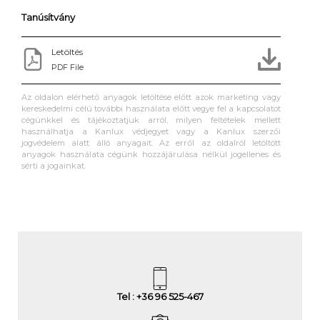
Tanúsítvány
Letöltés
PDF File
Az oldalon elérhető anyagok letöltése előtt azok marketing vagy
kereskedelmi célú további használata előtt vegye fel a kapcsolatot
cégünkkel és tájékoztatjuk arról, milyen feltételek mellett
használhatja a Kanlux védjegyet vagy a Kanlux szerzői
jogvédelem alatt álló anyagait. Az erről az oldalról letöltött
anyagok használata cégünk hozzájárulása nélkül jogellenes és
sérti a jogainkat.
Tel : +36 96 525-467