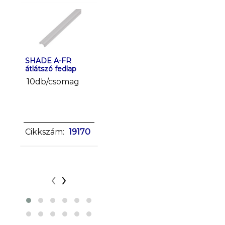
SHADE A-FR
SHADE J/K-FR
SHADE J
átlátszó fedlap
fedlap
fehér fed
10db/csomag
10db/csomag
10db/c
sclick
sclick
Cikkszám:
Cikkszá
Cikkszám:
19170
26564
26565
‹
›