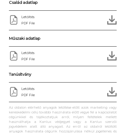
Család adatlap
Letöltés
PDF File
Műszaki adatlap
Letöltés
PDF File
Tanúsítvány
Letöltés
PDF File
Az oldalon elérhető anyagok letöltése előtt azok marketing vagy
kereskedelmi célú további használata előtt vegye fel a kapcsolatot
cégünkkel és tájékoztatjuk arról, milyen feltételek mellett
használhatja a Kanlux védjegyet vagy a Kanlux szerzői
jogvédelem alatt álló anyagait. Az erről az oldalról letöltött
anyagok használata cégünk hozzájárulása nélkül jogellenes és