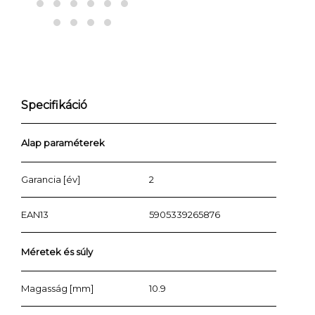
Specifikáció
Alap paraméterek
Garancia [év]
2
EAN13
5905339265876
Méretek és súly
Magasság [mm]
10.9