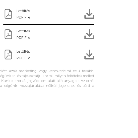
Letöltés
PDF File
Letöltés
PDF File
Letöltés
PDF File
 előtt azok marketing vagy kereskedelmi célú további
égünkkel és tájékoztatjuk arról, milyen feltételek mellett
Kanlux szerzői jogvédelem alatt álló anyagait. Az erről
ta cégünk hozzájárulása nélkül jogellenes és sérti a