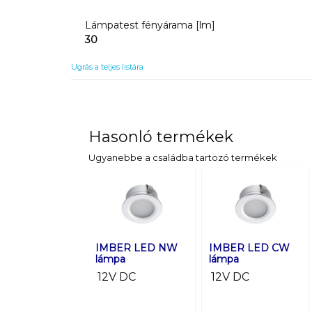
Lámpatest fényárama [lm]
30
Ugrás a teljes listára
Hasonló termékek
Ugyanebbe a családba tartozó termékek
IMBER LED NW
IMBER LED CW
lámpa
lámpa
12V DC
12V DC