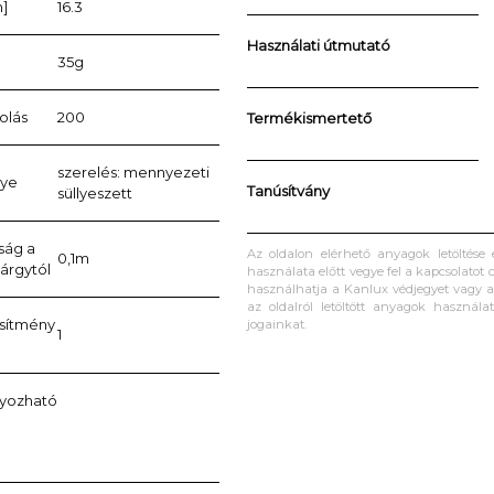
]
16.3
Használati útmutató
35g
olás
200
Termékismertető
szerelés: mennyezeti
lye
Tanúsítvány
süllyeszett
ság a
Az oldalon elérhető anyagok letöltése
0,1m
tárgytól
használata előtt vegye fel a kapcsolatot c
használhatja a Kanlux védjegyet vagy a 
az oldalról letöltött anyagok használa
esítmény
jogainkat.
1
lyozható