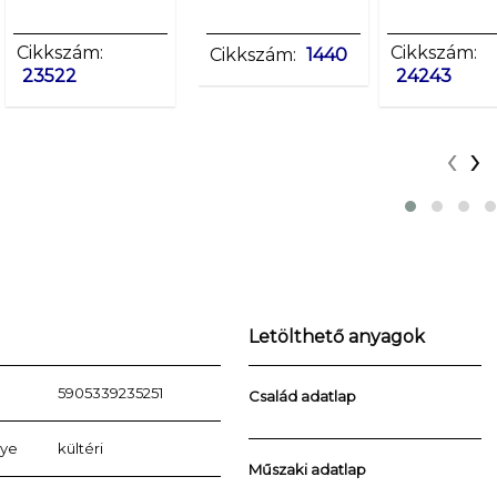
Cikkszám:
Cikkszám:
Cikkszám:
Cikkszám:
Cikkszám:
1440
23522
23523
23524
24243
‹
›
Letölthető anyagok
5905339235251
Család adatlap
lye
kültéri
Műszaki adatlap