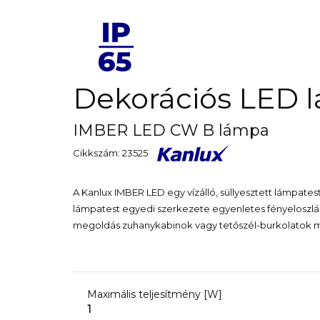
Dekorációs LED
IMBER LED CW B lámpa
Cikkszám: 23525
A Kanlux IMBER LED egy vízálló, süllyesztett lámpate
lámpatest egyedi szerkezete egyenletes fényeloszlás
megoldás zuhanykabinok vagy tetőszél-burkolatok m
Maximális teljesítmény [W]
1