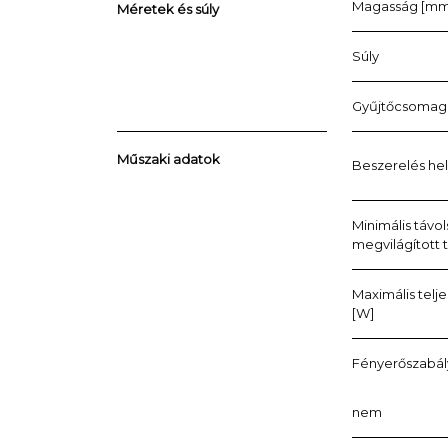
Magasság [mm
Méretek és súly
Súly
Gyűjtőcsomag
Műszaki adatok
Beszerelés he
Minimális távol
megvilágított 
Maximális telj
[W]
Fényerőszabá
nem