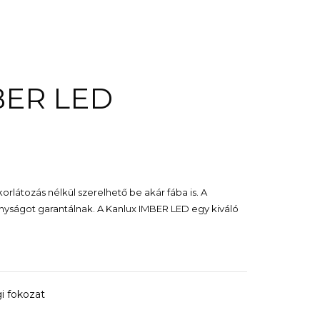
BER LED
rlátozás nélkül szerelhető be akár fába is. A
nyságot garantálnak. A Kanlux IMBER LED egy kiváló
i fokozat