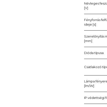
Névleges fesz
[V]
Fényforrás felf
ideje [s]
Szerelőnyílás
[mm]
Dióda típusa
Csatlakozó típ
Lámpa fényer
[lm/W]
IP védettségi 