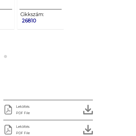
Cikkszám:
Cikkszám:
Cikkszám:
Cikkszá
Cikksz
Cikkszám:
26811
23526
26810
23527
23528
28961
Letöltés
PDF File
Letöltés
PDF File