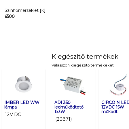
Színhőmérséklet [K]
6500
Kiegészítő termékek
Válasszon kiegészítő termékeket
IMBER LED WW
IMBER LED WW
ADI 350
IMBER LED N
CIRCO N LE
lámpa
B lámpa
ledműködtető
lámpa
12VDC 15W
1x3W
működt.
12V DC
12V DC
12V DC
(23871)