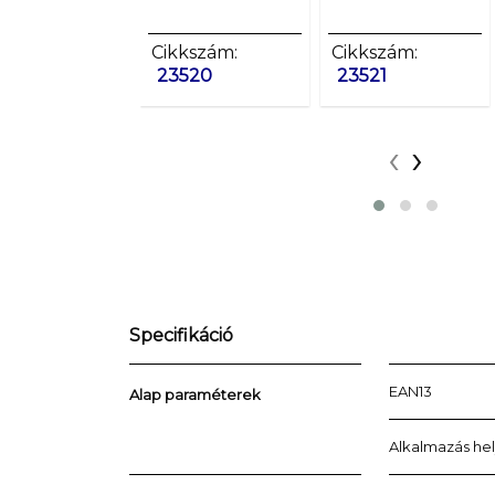
Cikkszám:
Cikkszám:
23520
23521
‹
›
Specifikáció
EAN13
Alap paraméterek
Alkalmazás he