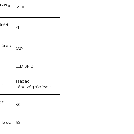
ültség
12 DC
űtési
≤1
 mérete
O27
LED SMD
szabad
usa
kábelvégződések
eje
30
fokozat
65