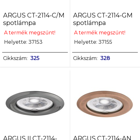
króm
matt
ARGUS CT-2114-C/M
ARGUS CT-2114-GM
króm
spotlámpa
spotlámpa
matt
réz
A termék megszűnt!
A termék megszűnt!
Helyette: 37153
Helyette: 37155
Cikkszám:
325
Cikkszám:
328
ARGUS II CT-2114-
ARGUS CT-2114-AN