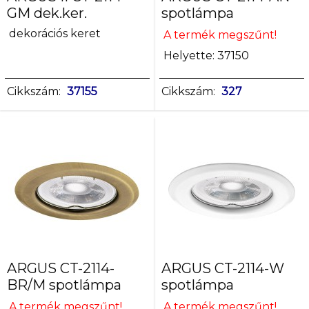
GM dek.ker.
spotlámpa
dekorációs keret
A termék megszűnt!
Helyette: 37150
Cikkszám:
37155
Cikkszám:
327
ARGUS CT-2114-
ARGUS CT-2114-W
BR/M spotlámpa
spotlámpa
A termék megszűnt!
A termék megszűnt!