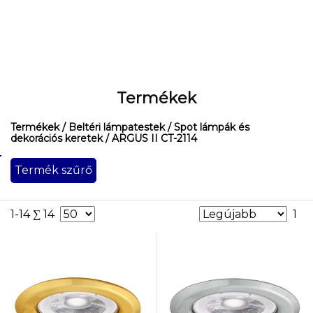
Termékek
Termékek
/ Beltéri lámpatestek
/ Spot lámpák és
dekorációs keretek
/ ARGUS II CT-2114
Termék szűrő
Névleges
feszültség
[V]
1-14 ∑ 14
1
12
AC;
12
DC
12
AC;