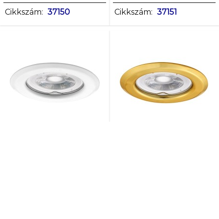
Cikkszám:
37150
Cikkszám:
37151
ARGUS II CT-2114-W
ARGUS II CT-2114-G
dek.ker.
dek.ker.
dekorációs keret
dekorációs keret
Cikkszám:
37156
Cikkszám:
37154