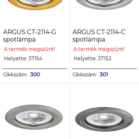
12
DC;
220-
240
ARGUS CT-2114-G
ARGUS CT-2114-C
AC
spotlámpa
spotlámpa
A termék megszűnt!
A termék megszűnt!
Foglalat
Gx5,3
Helyette: 37154
Helyette: 37152
Gx5,3/GU10
Cikkszám:
300
Cikkszám:
301
Fényforrások
MR16
MR16/PAR16
Szín
arany
fehér
grafit