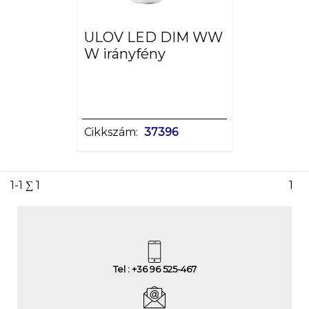
ULOV LED DIM WW
W irányfény
Cikkszám:
37396
1-1 ∑ 1
1
Tel : +36 96 525-467