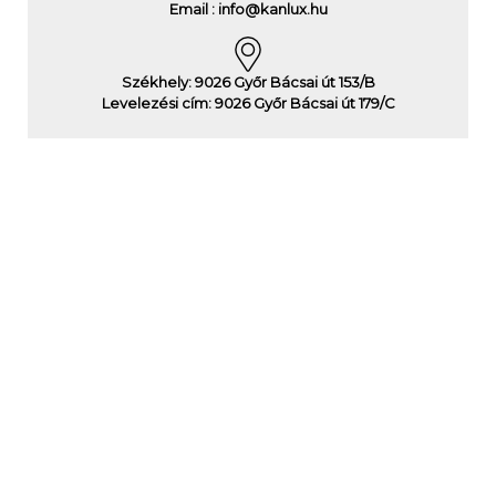
Email : info@kanlux.hu
Székhely: 9026 Győr Bácsai út 153/B
Levelezési cím: 9026 Győr Bácsai út 179/C
Gyors
Legújabb
Egyéb
hivatkozások
katalógus
információk
Hírek,
Katalógusok
Használati
információk
feltételek
Adatvédelmi
tájékoztató