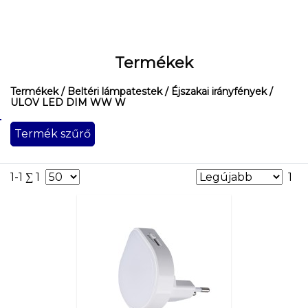
Termékek
Termékek
/ Beltéri lámpatestek
/ Éjszakai irányfények
/
ULOV LED DIM WW W
Termék szűrő
1-1 ∑ 1
1