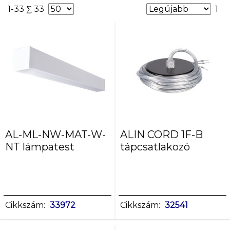
szerelés:
1-33 ∑ 33
1
mennyezeti
szerelés:
mennyezeti
süllyeszett
szerelés:
mennyezetre
függeszthető
Maximális
teljesítmény
AL-ML-NW-MAT-W-
ALIN CORD 1F-B
[W]
NT lámpatest
tápcsatlakozó
10
19
25
26
29
Cikkszám:
33972
Cikkszám:
32541
32
40