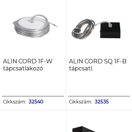
52
53
9
Színhőmérséklet
[K]
3000
4000
ALIN CORD 1F-W
ALIN CORD SQ 1F-B
tápcsatlakozó
tápcsatl.
Fényforrás
színe
fehér
meleg
fehér
Cikkszám:
32540
Cikkszám:
32535
Szín
ezüst
fehér