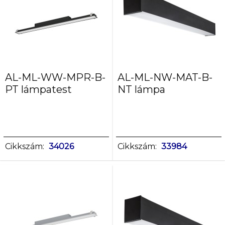
fekete
Lámpaház
anyaga
acél
alumínium
ötvözet
AL-ML-WW-MPR-B-
AL-ML-NW-MAT-B-
PT lámpatest
NT lámpa
Cikkszám:
34026
Cikkszám:
33984