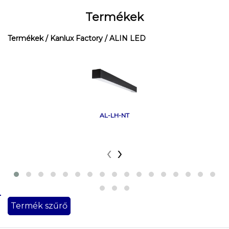
Termékek
Termékek
/ Kanlux Factory
/ ALIN LED
AL-LH-NT
‹
›
Termék szűrő
Beszerelés
helye