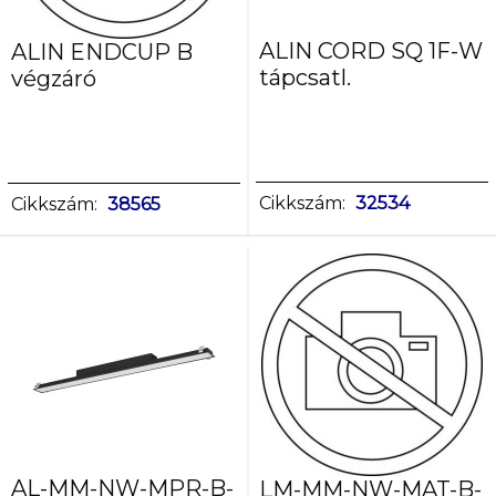
ALIN CORD SQ 1F-W
ALIN ENDCUP B
tápcsatl.
végzáró
Cikkszám:
32534
Cikkszám:
38565
AL-MM-NW-MPR-B-
LM-MM-NW-MAT-B-