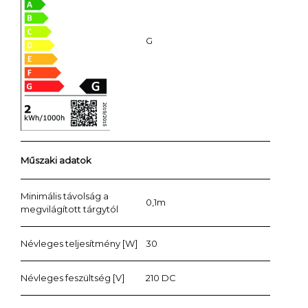
G
Műszaki adatok
Minimális távolság a
0,1m
megvilágított tárgytól
Névleges teljesítmény [W]
30
Névleges feszültség [V]
210 DC