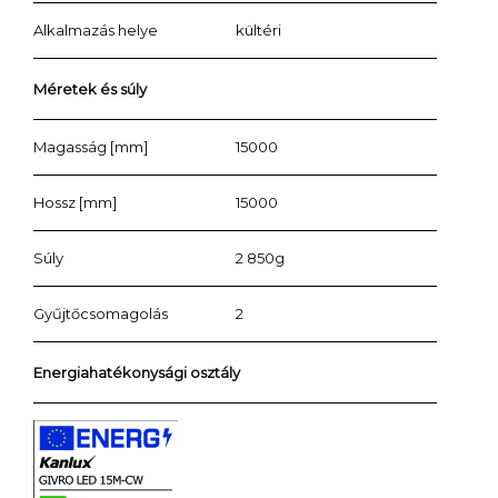
Alkalmazás helye
kültéri
Méretek és súly
Magasság [mm]
15000
Hossz [mm]
15000
Súly
2 850g
Gyűjtőcsomagolás
2
Energiahatékonysági osztály