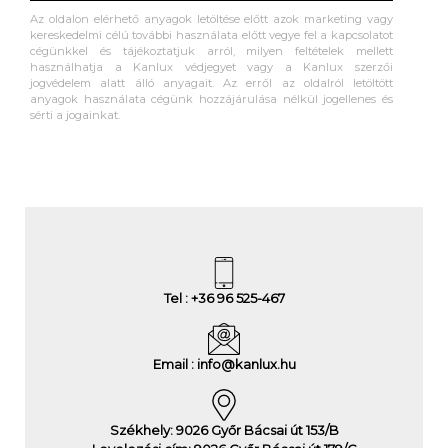
Az oldalon elérhető anyagok letöltése előtt azok marketing vagy
kereskedelmi célú további használata előtt vegye fel a kapcsolatot
cégünkkel és tájékoztatjuk arról, milyen feltételek mellett
használhatja a Kanlux védjegyet vagy a Kanlux szerzői
jogvédelem alatt álló anyagait. Az erről az oldalról letöltött
anyagok használata cégünk hozzájárulása nélkül jogellenes és
sérti a jogainkat.
Tel : +36 96 525-467
Email : info@kanlux.hu
Székhely: 9026 Győr Bácsai út 153/B