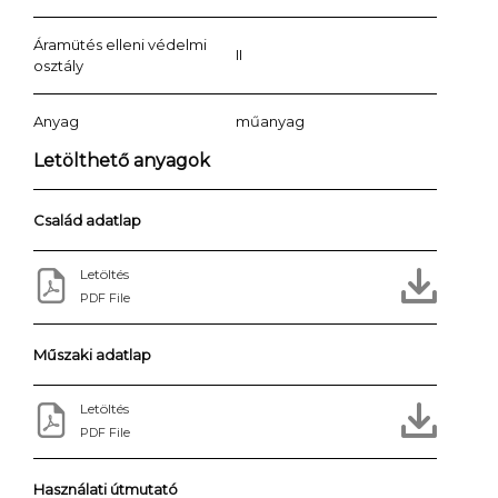
Áramütés elleni védelmi
II
osztály
Anyag
műanyag
Letölthető anyagok
Család adatlap
Letöltés
PDF File
Műszaki adatlap
Letöltés
PDF File
Használati útmutató