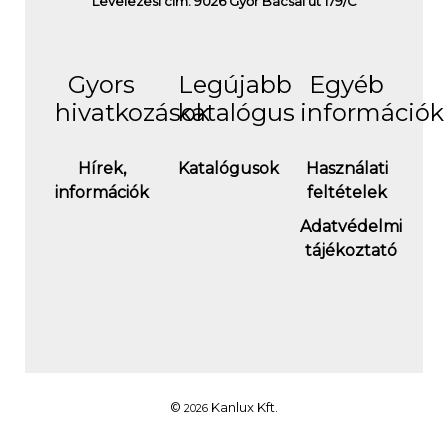
Levelezési cím: 9026 Győr Bácsai út 179/C
Gyors
Legújabb
Egyéb
hivatkozások
katalógus
információk
Hírek,
Katalógusok
Használati
információk
feltételek
Adatvédelmi
tájékoztató
©
Kanlux Kft.
2026