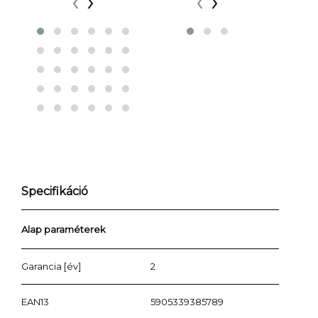
‹
›
‹
›
Specifikáció
Alap paraméterek
Garancia [év]
2
EAN13
5905339385789