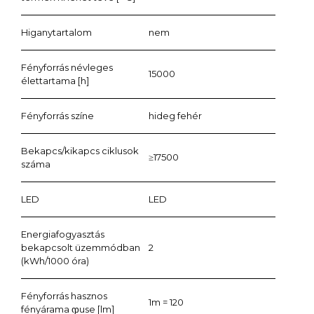
Higanytartalom
nem
Fényforrás névleges
15000
élettartama [h]
Fényforrás színe
hideg fehér
Bekapcs/kikapcs ciklusok
≥17500
száma
LED
LED
Energiafogyasztás
bekapcsolt üzemmódban
2
(kWh/1000 óra)
Fényforrás hasznos
1m = 120
fényárama ჶuse [lm]