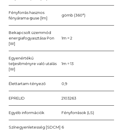
Fényforrás hasznos
gömb (360°)
fényárama ჶuse [lm]
Bekapcsolt üzemmód
energiafogyasztása Pon
1m = 2
[W]
Egyenértékű
teljesítményre való utalás
1m = 13
[W]
Élettartam-tényező
0,9
EPRELID
2103263
Egyéb információk
Fényforrások (LS)
Színegyenletesség [SDCM]
6