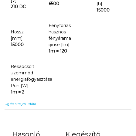
[V]
6500
[h]
210 DC
15000
Fényforrás
Hossz
hasznos
[mm]
fényárama
15000
ჶuse [lm]
1m = 120
Bekapcsolt
üzemmód
energiafogyasztása
Pon [W]
1m = 2
Ugrás a teljes listára
Hasonló
Kiegészítő