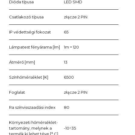
Dióda típusa
LED SMD
Csatlakozó típusa
złącze 2 PIN
IP védettségi fokozat
65
Lámpatest fényárama [lm]
1m = 120
Átmérő [mm]
13
Színhőmérséklet [K]
6500
Foglalat
złącze 2 PIN
Ra színvisszaadási index
80
Környezeti hőmérséklet-
tartomány, melynek a
-10÷35
termék ki lehet téve [° C]