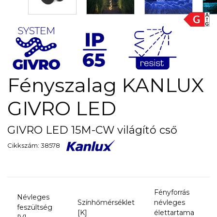
Fényszalag KANLUX
GIVRO LED
GIVRO LED 15M-CW világító cső
Cikkszám: 38578
Fényforrás
Névleges
Színhőmérséklet
névleges
feszültség
[K]
élettartama