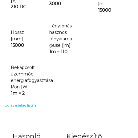
[V]
3000
[h]
210 DC
15000
Fényforrás
Hossz
hasznos
[mm]
fényárama
15000
ჶuse [lm]
1m = 110
Bekapcsolt
üzemmód
energiafogyasztása
Pon [W]
1m = 2
Ugrás a teljes listára
Hasonló
Kiegészítő