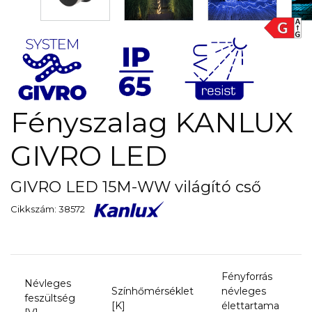
Fényszalag KANLUX
GIVRO LED
GIVRO LED 15M-WW világító cső
Cikkszám: 38572
Fényforrás
Névleges
Színhőmérséklet
névleges
feszültség
[K]
élettartama