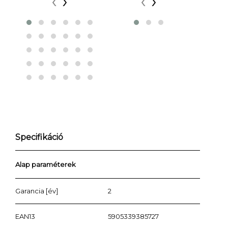
‹
›
‹
›
Specifikáció
Alap paraméterek
Garancia [év]
2
EAN13
5905339385727