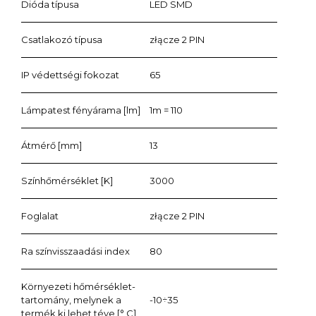
Dióda típusa
LED SMD
Csatlakozó típusa
złącze 2 PIN
IP védettségi fokozat
65
Lámpatest fényárama [lm]
1m = 110
Átmérő [mm]
13
Színhőmérséklet [K]
3000
Foglalat
złącze 2 PIN
Ra színvisszaadási index
80
Környezeti hőmérséklet-
tartomány, melynek a
-10÷35
termék ki lehet téve [° C]