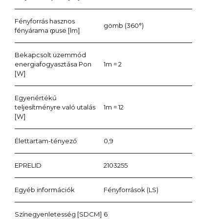
Fényforrás hasznos
gömb (360°)
fényárama ჶuse [lm]
Bekapcsolt üzemmód
energiafogyasztása Pon
1m = 2
[W]
Egyenértékű
teljesítményre való utalás
1m = 12
[W]
Élettartam-tényező
0,9
EPRELID
2103255
Egyéb információk
Fényforrások (LS)
Színegyenletesség [SDCM]
6