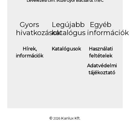
Levelezési cím: 9026 Győr Bácsai út 179/C
Gyors
Legújabb
Egyéb
hivatkozások
katalógus
információk
Hírek,
Katalógusok
Használati
információk
feltételek
Adatvédelmi
tájékoztató
©
Kanlux Kft.
2026