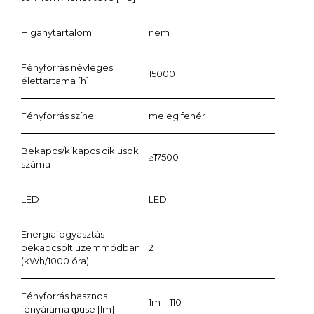
Higanytartalom
nem
Fényforrás névleges
15000
élettartama [h]
Fényforrás színe
meleg fehér
Bekapcs/kikapcs ciklusok
≥17500
száma
LED
LED
Energiafogyasztás
bekapcsolt üzemmódban
2
(kWh/1000 óra)
Fényforrás hasznos
1m = 110
fényárama ჶuse [lm]