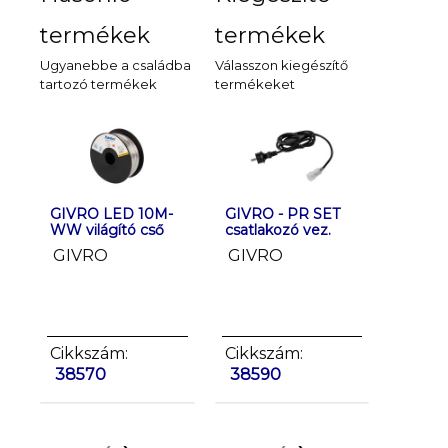
termékek
termékek
Ugyanebbe a családba
Válasszon kiegészítő
tartozó termékek
termékeket
GIVRO LED 10M-
GIVRO LED 10M-
GIVRO - PR SET
GIVRO L
GIVRO 
WW világító cső
CW világító cső
csatlakozó vez.
WW világí
végzáró
GIVRO
GIVRO
GIVRO
GIVRO
2 db/c
Cikkszám:
Cikkszám:
Cikkszám:
Cikkszá
Cikksz
38570
38571
38590
38573
38591