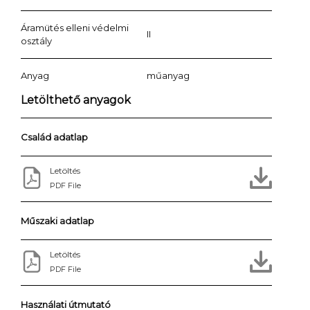
Áramütés elleni védelmi
II
osztály
Anyag
műanyag
Letölthető anyagok
Család adatlap
Letöltés
PDF File
Műszaki adatlap
Letöltés
PDF File
Használati útmutató