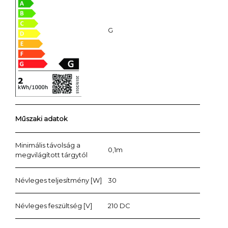
G
Műszaki adatok
Minimális távolság a
0,1m
megvilágított tárgytól
Névleges teljesítmény [W]
30
Névleges feszültség [V]
210 DC