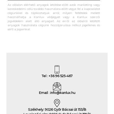
Az oldalon elérhető anyagok letöltése előtt azok marketing vagy
kereskedelmi célú további használata előtt vegye fel a kapcsolatot
cégünkkel és tájékoztatjuk arról, milyen feltételek mellett
használhatja a Kanlux védjegyet vagy a Kanlux szerzői
jogvédelem alatt álló anyagait. Az erről az oldalról letöltött
anyagok használata cégünk hozzájárulása nélkül jogellenes és
sérti a jogainkat.
Tel : +36 96 525-467
Email : info@kanlux.hu
Székhely: 9026 Győr Bácsai út 153/B