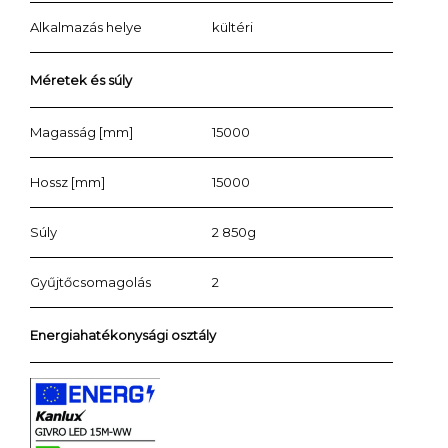
Alkalmazás helye
kültéri
Méretek és súly
Magasság [mm]
15000
Hossz [mm]
15000
Súly
2 850g
Gyűjtőcsomagolás
2
Energiahatékonysági osztály