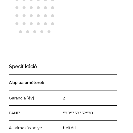
Specifikáció
Alap paraméterek
Garancia [év]
2
EAN13
5905339332578
Alkalmazás helye
beltéri