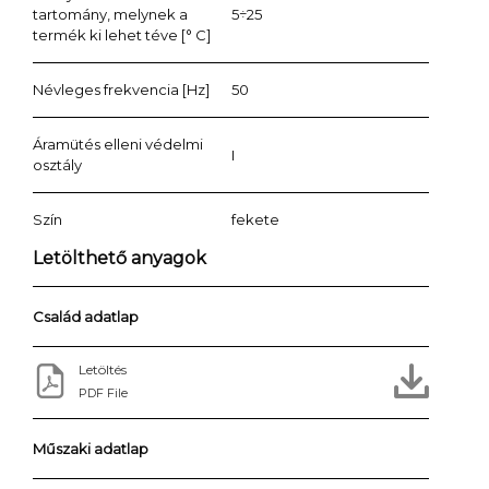
tartomány, melynek a
5÷25
termék ki lehet téve [° C]
Névleges frekvencia [Hz]
50
Áramütés elleni védelmi
I
osztály
Szín
fekete
Letölthető anyagok
Család adatlap
Letöltés
PDF File
Műszaki adatlap