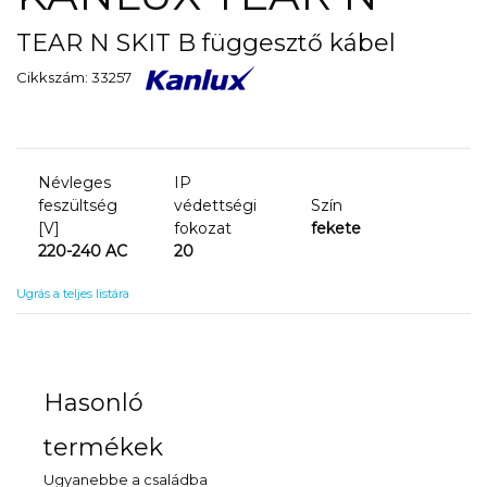
TEAR N SKIT B függesztő kábel
Cikkszám: 33257
Névleges
IP
feszültség
védettségi
Szín
[V]
fokozat
fekete
220-240 AC
20
Ugrás a teljes listára
Hasonló
termékek
Ugyanebbe a családba