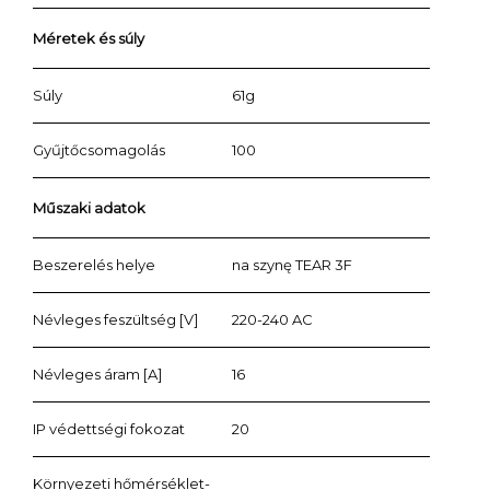
Méretek és súly
Súly
61g
Gyűjtőcsomagolás
100
Műszaki adatok
Beszerelés helye
na szynę TEAR 3F
Névleges feszültség [V]
220-240 AC
Névleges áram [A]
16
IP védettségi fokozat
20
Környezeti hőmérséklet-