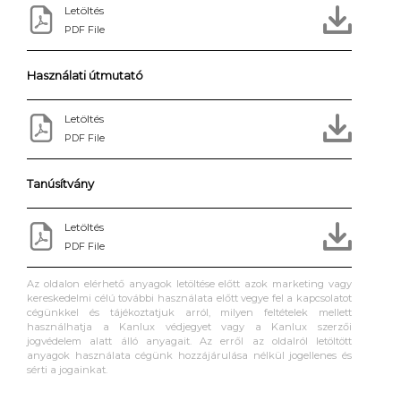
Letöltés
PDF File
Használati útmutató
Letöltés
PDF File
Tanúsítvány
Letöltés
PDF File
Az oldalon elérhető anyagok letöltése előtt azok marketing vagy
kereskedelmi célú további használata előtt vegye fel a kapcsolatot
cégünkkel és tájékoztatjuk arról, milyen feltételek mellett
használhatja a Kanlux védjegyet vagy a Kanlux szerzői
jogvédelem alatt álló anyagait. Az erről az oldalról letöltött
anyagok használata cégünk hozzájárulása nélkül jogellenes és
sérti a jogainkat.