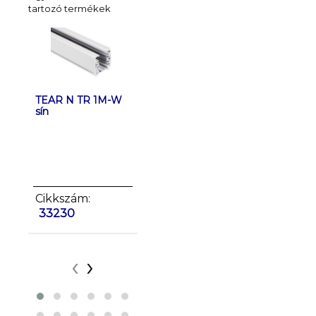
tartozó termékek
TEAR N TR 1M-W
TEAR N TR 1M-B
TEAR N 
sín
sín
sín
Cikkszám:
Cikkszám:
Cikkszá
33230
33231
33232
‹
›