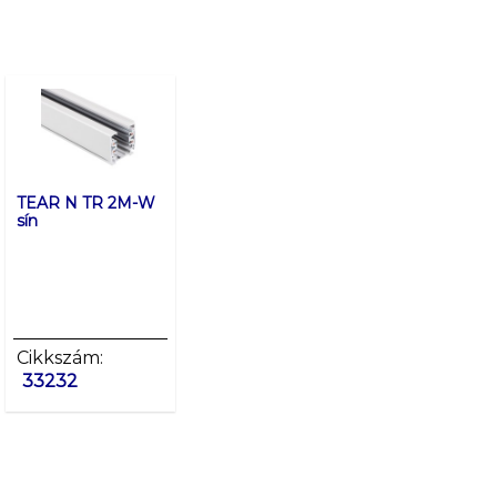
TEAR N TR 2M-W
TEAR N TR 2M-B
TEAR N PCON 
sín
sín
W tápcsatlako
Cikkszám:
Cikkszám:
Cikkszám:
33232
33233
33234