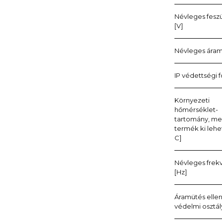
Névleges fesz
[V]
Névleges áram
IP védettségi 
Környezeti
hőmérséklet-
tartomány, me
termék ki lehet
C]
Névleges frek
[Hz]
Áramütés ellen
védelmi osztál