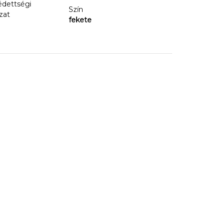
édettségi
Szín
zat
fekete