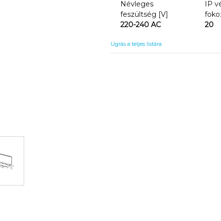
Névleges
IP v
feszültség [V]
foko
220-240 AC
20
Ugrás a teljes listára