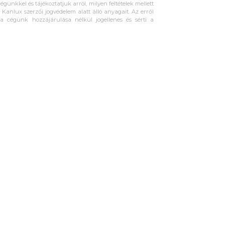
égünkkel és tájékoztatjuk arról, milyen feltételek mellett
Kanlux szerzői jogvédelem alatt álló anyagait. Az erről
ta cégünk hozzájárulása nélkül jogellenes és sérti a