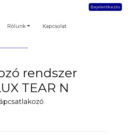
Bejelentkezés
Rólunk
Kapcsolat
ozó rendszer
UX TEAR N
ápcsatlakozó