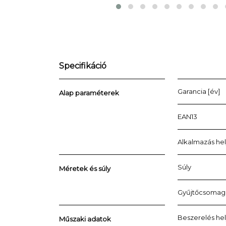
Specifikáció
Garancia [év]
Alap paraméterek
EAN13
Alkalmazás he
Súly
Méretek és súly
Gyűjtőcsomag
Beszerelés he
Műszaki adatok