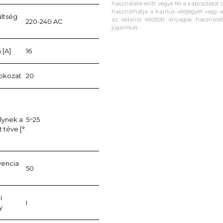
használata előtt vegye fel a kapcsolatot c
használhatja a Kanlux védjegyet vagy a 
ültség
az oldalról letöltött anyagok használa
220-240 AC
jogainkat.
 [A]
16
fokozat
20
lynek a
5÷25
 téve [°
vencia
50
i
I
y