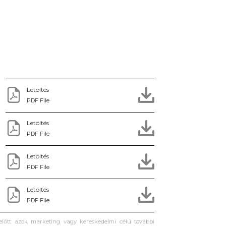
Letöltés
PDF File
Letöltés
PDF File
Letöltés
PDF File
Letöltés
PDF File
 előtt azok marketing vagy kereskedelmi célú további