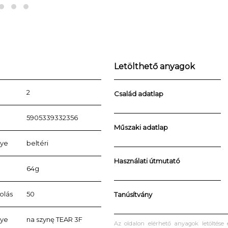
Letölthető anyagok
2
Család adatlap
5905339332356
Műszaki adatlap
lye
beltéri
Használati útmutató
64g
olás
50
Tanúsítvány
lye
na szynę TEAR 3F
Az oldalon elérhető anyagok letöltése