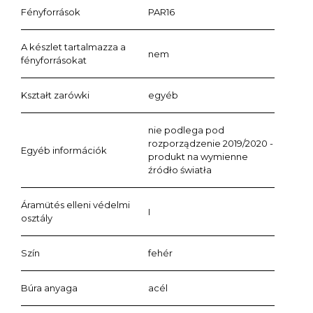
Fényforrások
PAR16
A készlet tartalmazza a
nem
fényforrásokat
Kształt zarówki
egyéb
nie podlega pod
rozporządzenie 2019/2020 -
Egyéb információk
produkt na wymienne
źródło światła
Áramütés elleni védelmi
I
osztály
Szín
fehér
Búra anyaga
acél