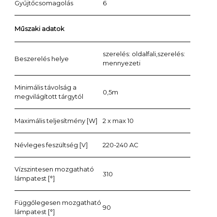
Gyűjtőcsomagolás
6
Műszaki adatok
szerelés: oldalfali,szerelés:
Beszerelés helye
mennyezeti
Minimális távolság a
0,5m
megvilágított tárgytól
Maximális teljesítmény [W]
2 x max 10
Névleges feszültség [V]
220-240 AC
Vízszintesen mozgatható
310
lámpatest [°]
Függőlegesen mozgatható
90
lámpatest [°]