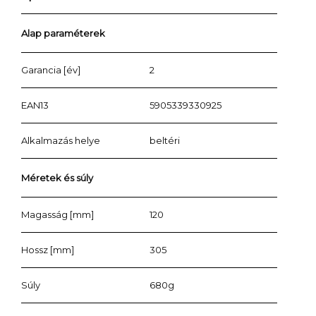
Alap paraméterek
Garancia [év]
2
EAN13
5905339330925
Alkalmazás helye
beltéri
Méretek és súly
Magasság [mm]
120
Hossz [mm]
305
Súly
680g