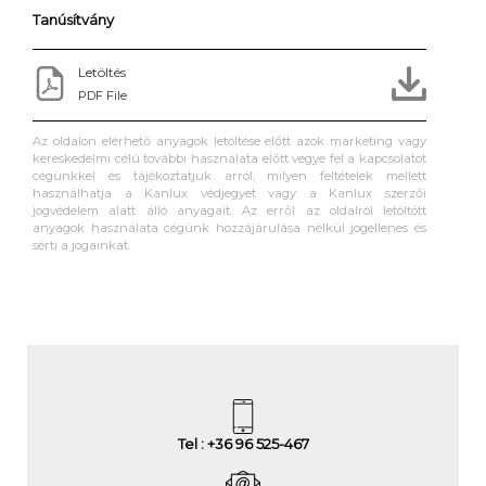
Tanúsítvány
Letöltés
PDF File
Az oldalon elérhető anyagok letöltése előtt azok marketing vagy
kereskedelmi célú további használata előtt vegye fel a kapcsolatot
cégünkkel és tájékoztatjuk arról, milyen feltételek mellett
használhatja a Kanlux védjegyet vagy a Kanlux szerzői
jogvédelem alatt álló anyagait. Az erről az oldalról letöltött
anyagok használata cégünk hozzájárulása nélkül jogellenes és
sérti a jogainkat.
Tel : +36 96 525-467