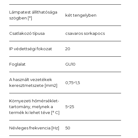
Lámpatest állíthatósága
két tengelyben
szögben [°]
Csatlakozó típusa
csavaros sorkapocs
IP védettségi fokozat
20
Foglalat
GU10
A használt vezetékek
0,75÷1,5
keresztmetszete [mm2]
Környezeti hőmérséklet-
tartomány, melynek a
5÷25
termék ki lehet téve [° C]
Névleges frekvencia [Hz]
50