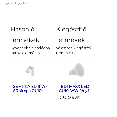
Ugrás a teljes listára
Hasonló
Kiegészítő
termékek
termékek
Ugyanebbe a családba
Válasszon kiegészítő
tartozó termékek
termékeket
SEMPRA EL-1I W-
SEMPRA EL-1I B-
TEDI MAXX LED
SEMPRA E
TEDI M
SR lámpa GU10
SR lámpa GU10
GU10-WW fényf.
SR lámpa
GU10-CW
GU10 9W
GU10 