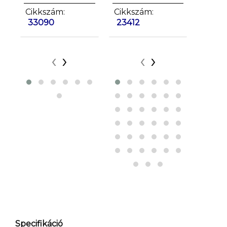
Cikkszám:
Cikkszám:
Cikkszám:
Cikkszá
Cikksz
33090
33091
23412
33093
23413
‹
›
‹
›
Specifikáció