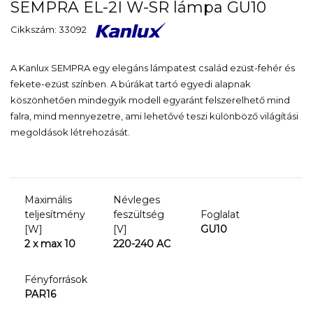
SEMPRA EL-2I W-SR lámpa GU10
Cikkszám: 33092
A Kanlux SEMPRA egy elegáns lámpatest család ezüst-fehér és
fekete-ezüst színben. A búrákat tartó egyedi alapnak
köszönhetően mindegyik modell egyaránt felszerelhető mind
falra, mind mennyezetre, ami lehetővé teszi különböző világítási
megoldások létrehozását.
Maximális
Névleges
teljesítmény
feszültség
Foglalat
[W]
[V]
GU10
2 x max 10
220-240 AC
Fényforrások
PAR16