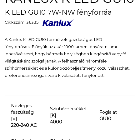
K LED GU10 7W-NW fényforráa
Cikkszám: 36335
A Kanlux K LED GU10 termékek gazdaságos LED
fényforrások. Előnyük az akár 1000 lumen fényáram, ami
lehetővé teszi, hogy bármely helyiségben kiegészítő vagy fő
világításként szolgáljanak. A felhasználó háromféle
színhőmérséklet és a különböző teljesítmény közül választhat,
preferenciáihoz igazítva a kiválasztott fényforrást.
Névleges
Színhőmérséklet
feszültség
Foglalat
[K]
[V]
GU10
4000
220-240 AC