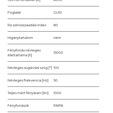
Foglalat
GU10
Ra színvisszaadási index
80
Higanytartalom
nem
Fényforrás névleges
15000
élettartama [h]
Névleges sugárzási szög [°]
100
Névleges frekvencia [Hz]
50
Teljes mért fényáram [lm]
1000
Fényforrások
PAR16