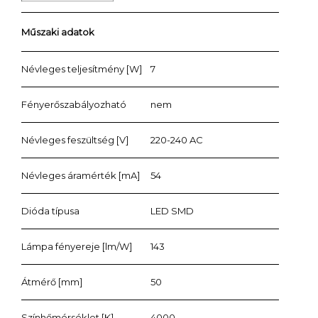
Műszaki adatok
Névleges teljesítmény [W]
7
Fényerőszabályozható
nem
Névleges feszültség [V]
220-240 AC
Névleges áramérték [mA]
54
Dióda típusa
LED SMD
Lámpa fényereje [lm/W]
143
Átmérő [mm]
50
Színhőmérséklet [K]
4000