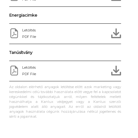
Energiacimke
Letöltés
PDF File
Tanúsítvány
Letöltés
PDF File
Az oldalon elérhető anyagok letöltése előtt azok marketing vagy
kereskedelmi célú további használata előtt vegye fel a kapcsolatot
cégünkkel és tájékoztatjuk arról, milyen feltételek mellett
használhatja a Kanlux védjegyet vagy a Kanlux szerzői
jogvédelem alatt álló anyagait. Az erről az oldalról letöltött
anyagok használata cégünk hozzájárulása nélkül jogellenes és
sérti a jogainkat.