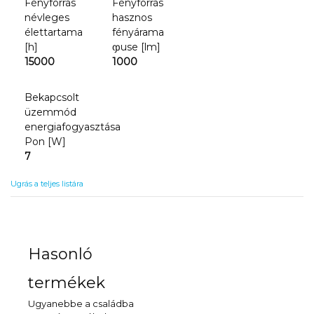
Fényforrás
Fényforrás
névleges
hasznos
élettartama
fényárama
[h]
ჶuse [lm]
15000
1000
Bekapcsolt
üzemmód
energiafogyasztása
Pon [W]
7
Ugrás a teljes listára
Hasonló
termékek
Ugyanebbe a családba