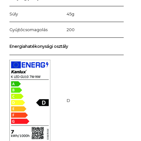
Súly
45g
Gyűjtőcsomagolás
200
Energiahatékonysági osztály
D