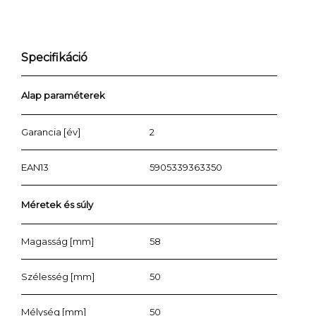
Specifikáció
Alap paraméterek
Garancia [év]
2
EAN13
5905339363350
Méretek és súly
Magasság [mm]
58
Szélesség [mm]
50
Mélység [mm]
50