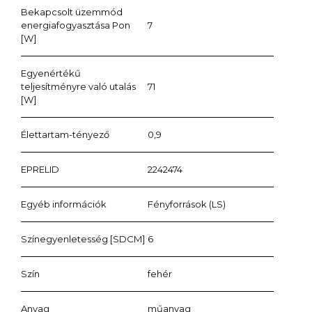
Bekapcsolt üzemmód
energiafogyasztása Pon
7
[W]
Egyenértékű
teljesítményre való utalás
71
[W]
Élettartam-tényező
0,9
EPRELID
2242474
Egyéb információk
Fényforrások (LS)
Színegyenletesség [SDCM]
6
Szín
fehér
Anyag
műanyag