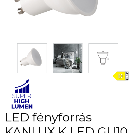
LED fényforrás
KANLUX K LED GU10