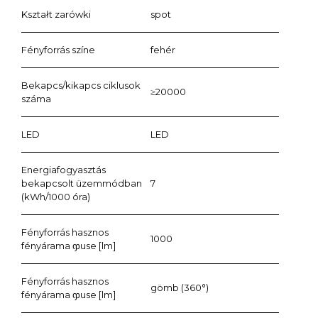
Kształt zarówki
spot
Fényforrás színe
fehér
Bekapcs/kikapcs ciklusok
≥20000
száma
LED
LED
Energiafogyasztás
bekapcsolt üzemmódban
7
(kWh/1000 óra)
Fényforrás hasznos
1000
fényárama ჶuse [lm]
Fényforrás hasznos
gömb (360°)
fényárama ჶuse [lm]