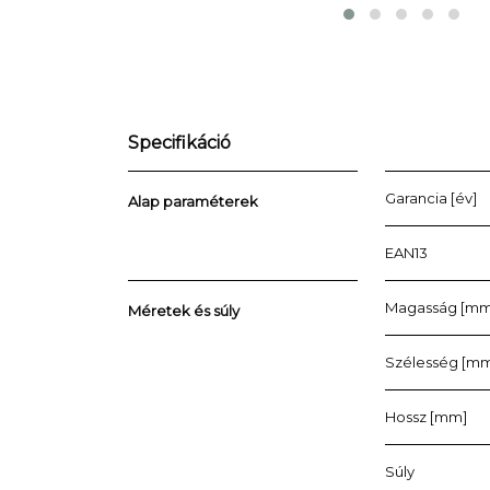
Specifikáció
Garancia [év]
Alap paraméterek
EAN13
Magasság [mm
Méretek és súly
Szélesség [m
Hossz [mm]
Súly