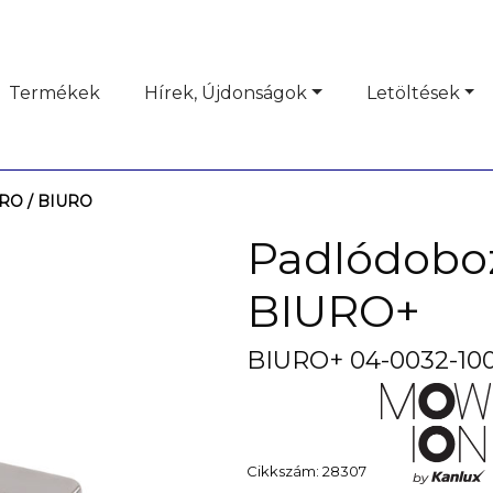
Termékek
Hírek, Újdonságok
Letöltések
URO
/ BIURO
Padlódob
BIURO+
BIURO+ 04-0032-10
Cikkszám: 28307