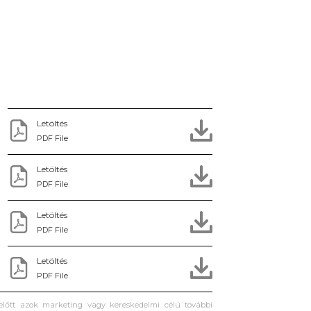
Letöltés
PDF File
Letöltés
PDF File
Letöltés
PDF File
Letöltés
PDF File
 előtt azok marketing vagy kereskedelmi célú további