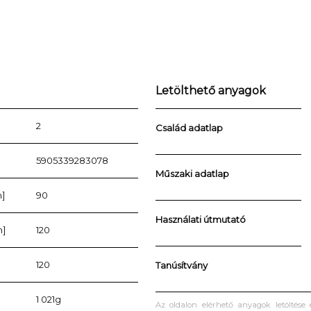
Letölthető anyagok
2
Család adatlap
5905339283078
Műszaki adatlap
]
90
Használati útmutató
m]
120
120
Tanúsítvány
1 021g
Az oldalon elérhető anyagok letöltése