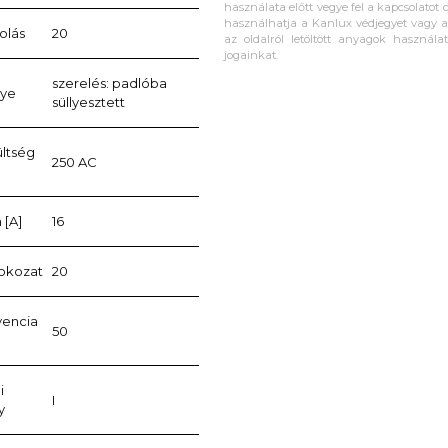
használata előtt vegye fel a kapcsolatot c
használhatja a Kanlux védjegyet vagy a 
olás
20
az oldalról letöltött anyagok használa
jogainkat.
szerelés: padlóba
lye
süllyesztett
ültség
250 AC
 [A]
16
fokozat
20
vencia
50
i
I
y