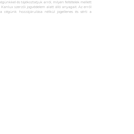
égünkkel és tájékoztatjuk arról, milyen feltételek mellett
Kanlux szerzői jogvédelem alatt álló anyagait. Az erről
ta cégünk hozzájárulása nélkül jogellenes és sérti a