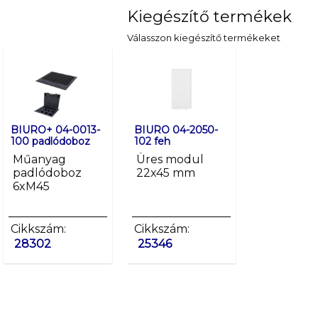
Kiegészítő termékek
Válasszon kiegészítő termékeket
BIURO+ 04-0013-
BIURO+ 04-0021-
BIURO 04-2050-
BIURO+ 04-00
100 padlódoboz
100 padlódoboz
102 feh
100 padlódobo
Műanyag
Műanyag
Üres modul
Műanyag
padlódoboz
padlódoboz
22x45 mm
padlódoboz
6xM45
8xM45
8xM45
Cikkszám:
Cikkszám:
Cikkszám:
Cikkszám:
28302
28303
25346
28304