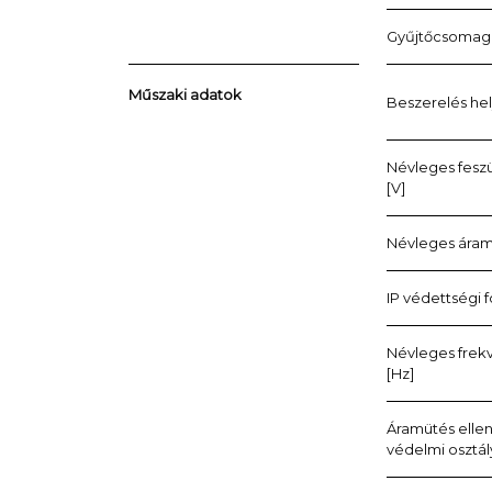
Gyűjtőcsomag
Műszaki adatok
Beszerelés he
Névleges fesz
[V]
Névleges áram
IP védettségi 
Névleges frek
[Hz]
Áramütés ellen
védelmi osztál