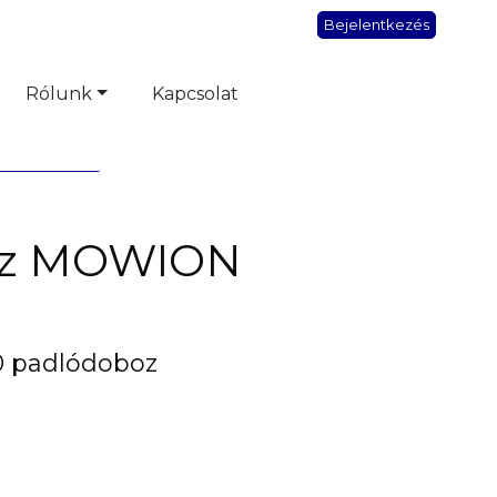
Bejelentkezés
Rólunk
Kapcsolat
oz MOWION
0 padlódoboz