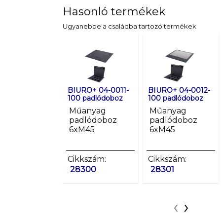
Hasonló termékek
Ugyanebbe a családba tartozó termékek
BIURO+ 04-0011-
BIURO+ 04-0012-
100 padlódoboz
100 padlódoboz
Műanyag
Műanyag
padlódoboz
padlódoboz
6xM45
6xM45
Cikkszám:
Cikkszám:
28300
28301
‹
›