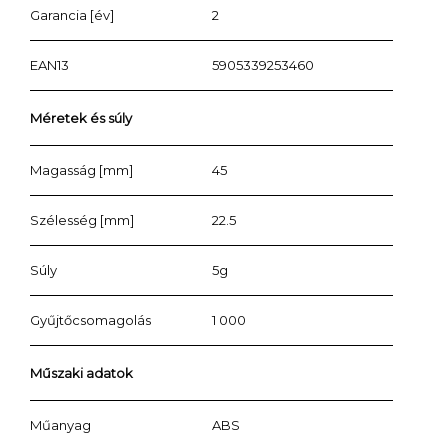
Garancia [év]
2
EAN13
5905339253460
Méretek és súly
Magasság [mm]
45
Szélesség [mm]
22.5
Súly
5g
Gyűjtőcsomagolás
1 000
Műszaki adatok
Műanyag
ABS