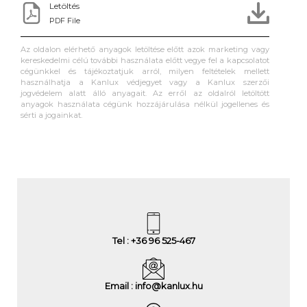
Letöltés
PDF File
Az oldalon elérhető anyagok letöltése előtt azok marketing vagy
kereskedelmi célú további használata előtt vegye fel a kapcsolatot
cégünkkel és tájékoztatjuk arról, milyen feltételek mellett
használhatja a Kanlux védjegyet vagy a Kanlux szerzői
jogvédelem alatt álló anyagait. Az erről az oldalról letöltött
anyagok használata cégünk hozzájárulása nélkül jogellenes és
sérti a jogainkat.
Tel : +36 96 525-467
Email : info@kanlux.hu