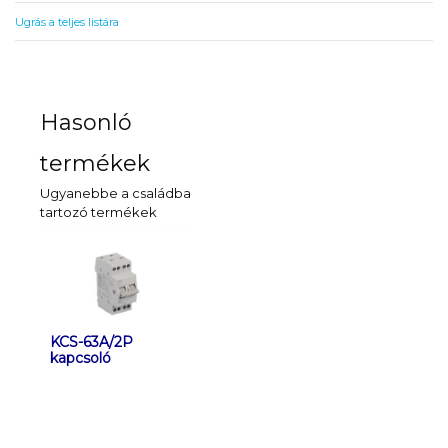
Ugrás a teljes listára
Hasonló
termékek
Ugyanebbe a családba
tartozó termékek
KCS-63A/2P
KCS-63A/3P
KCS-63A/
kapcsoló
kapcsoló
kapcsoló