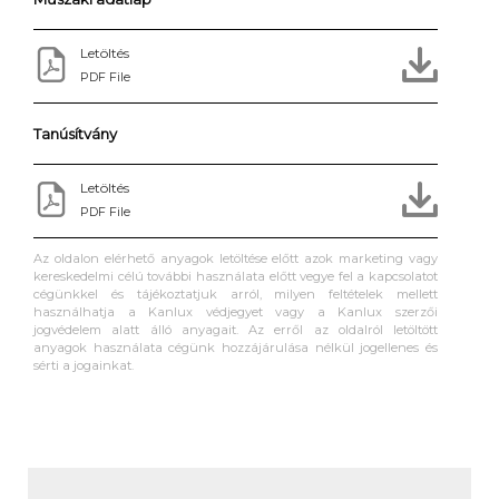
Letöltés
PDF File
Tanúsítvány
Letöltés
PDF File
Az oldalon elérhető anyagok letöltése előtt azok marketing vagy
kereskedelmi célú további használata előtt vegye fel a kapcsolatot
cégünkkel és tájékoztatjuk arról, milyen feltételek mellett
használhatja a Kanlux védjegyet vagy a Kanlux szerzői
jogvédelem alatt álló anyagait. Az erről az oldalról letöltött
anyagok használata cégünk hozzájárulása nélkül jogellenes és
sérti a jogainkat.