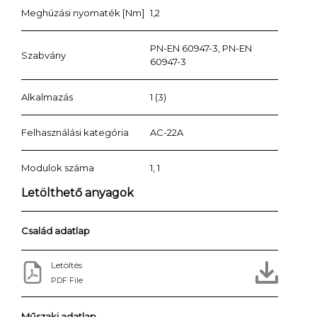
Meghúzási nyomaték [Nm]
1,2
PN-EN 60947-3, PN-EN
Szabvány
60947-3
Alkalmazás
1 (3)
Felhasználási kategória
AC-22A
Modulok száma
1, 1
Letölthető anyagok
Család adatlap
Letöltés
PDF File
Műszaki adatlap