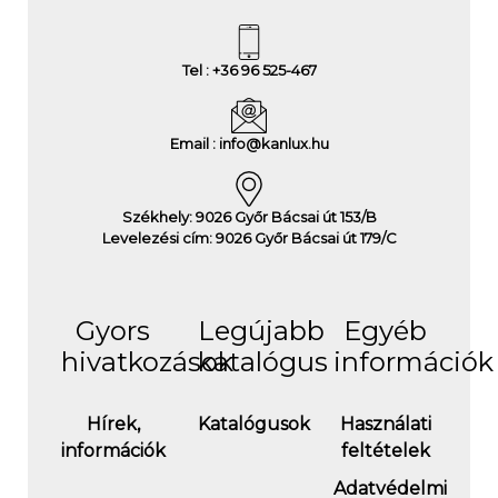
Tel : +36 96 525-467
Email : info@kanlux.hu
Székhely: 9026 Győr Bácsai út 153/B
Levelezési cím: 9026 Győr Bácsai út 179/C
Gyors
Legújabb
Egyéb
hivatkozások
katalógus
információk
Hírek,
Katalógusok
Használati
információk
feltételek
Adatvédelmi