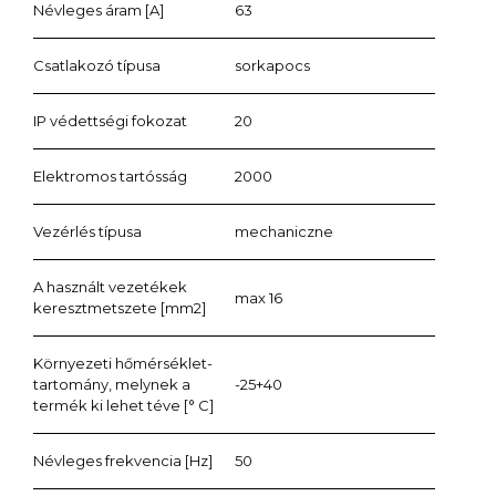
Névleges áram [A]
63
Csatlakozó típusa
sorkapocs
IP védettségi fokozat
20
Elektromos tartósság
2000
Vezérlés típusa
mechaniczne
A használt vezetékek
max 16
keresztmetszete [mm2]
Környezeti hőmérséklet-
tartomány, melynek a
-25+40
termék ki lehet téve [° C]
Névleges frekvencia [Hz]
50