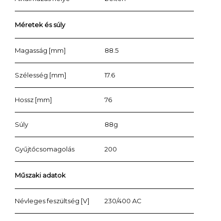
Méretek és súly
Magasság [mm]
88.5
Szélesség [mm]
17.6
Hossz [mm]
76
Súly
88g
Gyűjtőcsomagolás
200
Műszaki adatok
Névleges feszültség [V]
230/400 AC