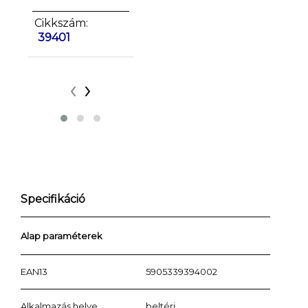
Cikkszám:
Cikkszám:
Cikkszá
39401
39402
39403
‹
›
Specifikáció
Alap paraméterek
EAN13
5905339394002
Alkalmazás helye
beltéri