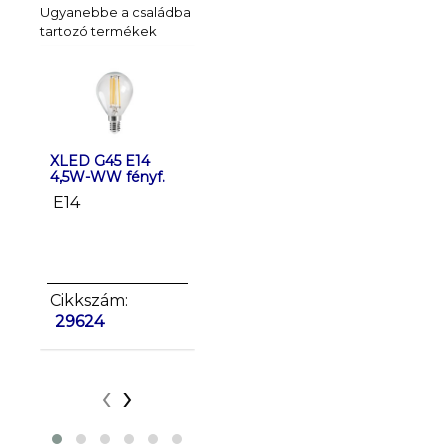
Ugyanebbe a családba
tartozó termékek
XLED G45 E14
XLED G45 E27
XLED G45
4,5W-WW fényf.
4,5W-WW fényf.
6W-WW fé
E14
E27
E27
Cikkszám:
Cikkszám:
Cikkszá
29624
29625
35274
‹
›