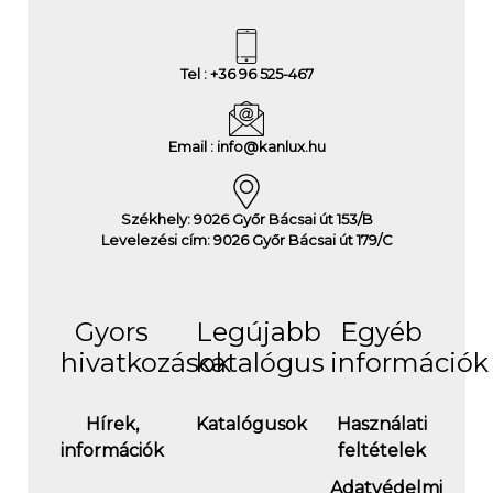
Tel : +36 96 525-467
Email : info@kanlux.hu
Székhely: 9026 Győr Bácsai út 153/B
Levelezési cím: 9026 Győr Bácsai út 179/C
Gyors
Legújabb
Egyéb
hivatkozások
katalógus
információk
Hírek,
Katalógusok
Használati
információk
feltételek
Adatvédelmi