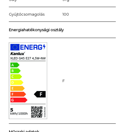
Gyűjtőcsomagolás
100
Energiahatékonysági osztály
F
Műszaki adatok