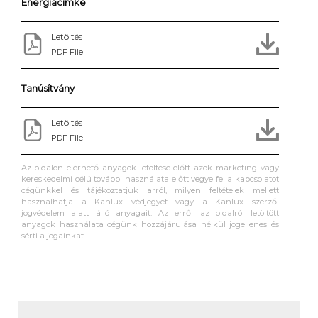
Energiacimke
Letöltés
PDF File
Tanúsítvány
Letöltés
PDF File
Az oldalon elérhető anyagok letöltése előtt azok marketing vagy
kereskedelmi célú további használata előtt vegye fel a kapcsolatot
cégünkkel és tájékoztatjuk arról, milyen feltételek mellett
használhatja a Kanlux védjegyet vagy a Kanlux szerzői
jogvédelem alatt álló anyagait. Az erről az oldalról letöltött
anyagok használata cégünk hozzájárulása nélkül jogellenes és
sérti a jogainkat.