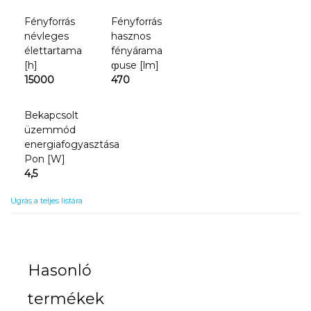
Fényforrás
Fényforrás
névleges
hasznos
élettartama
fényárama
[h]
ჶuse [lm]
15000
470
Bekapcsolt
üzemmód
energiafogyasztása
Pon [W]
4,5
Ugrás a teljes listára
Hasonló
termékek