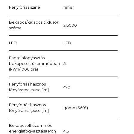
Fényforrás színe
fehér
Bekapcs/kikapcs ciklusok
≥15000
száma
LED
LED
Energiafogyasztás
bekapcsolt üzemmódban
5
(kWh/1000 óra)
Fényforrás hasznos
470
fényárama ჶuse [lm]
Fényforrás hasznos
gömb (360°)
fényárama ჶuse [lm]
Bekapcsolt üzemmód
energiafogyasztása Pon
4,5