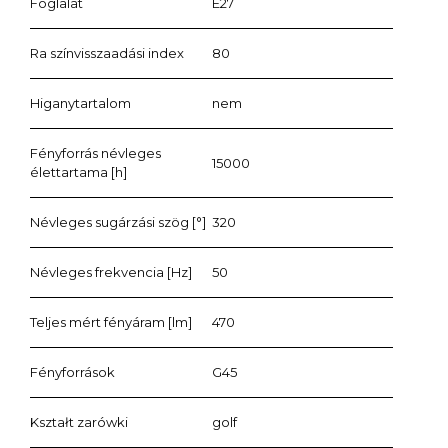
Foglalat
E27
Ra színvisszaadási index
80
Higanytartalom
nem
Fényforrás névleges
15000
élettartama [h]
Névleges sugárzási szög [°]
320
Névleges frekvencia [Hz]
50
Teljes mért fényáram [lm]
470
Fényforrások
G45
Kształt zarówki
golf