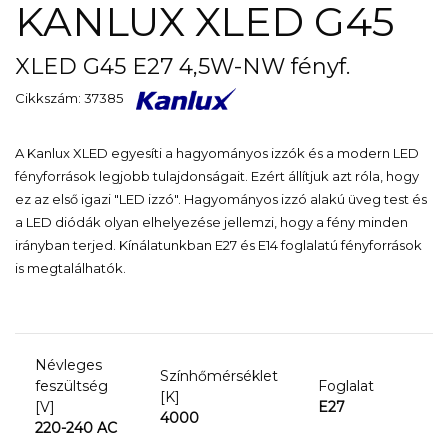
KANLUX XLED G45
XLED G45 E27 4,5W-NW fényf.
Cikkszám: 37385
A Kanlux XLED egyesíti a hagyományos izzók és a modern LED
fényforrások legjobb tulajdonságait. Ezért állítjuk azt róla, hogy
ez az első igazi "LED izzó". Hagyományos izzó alakú üveg test és
a LED diódák olyan elhelyezése jellemzi, hogy a fény minden
irányban terjed. Kínálatunkban E27 és E14 foglalatú fényforrások
is megtalálhatók.
Névleges
Színhőmérséklet
feszültség
Foglalat
[K]
[V]
E27
4000
220-240 AC