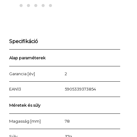
Specifikáció
Alap paraméterek
Garancia [év]
2
EAN13
5905339373854
Méretek és súly
Magasság [mm]
78
Súly
37g