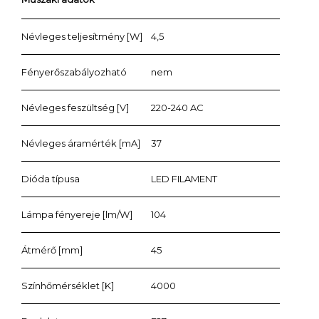
Névleges teljesítmény [W]
4,5
Fényerőszabályozható
nem
Névleges feszültség [V]
220-240 AC
Névleges áramérték [mA]
37
Dióda típusa
LED FILAMENT
Lámpa fényereje [lm/W]
104
Átmérő [mm]
45
Színhőmérséklet [K]
4000