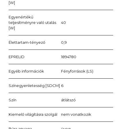
[W]
Egyenértékű
teljesítményre való utalás
40
[W]
Élettartam-tényező
0,9
EPRELID
1894780
Egyéb információk
Fényforrások (LS)
Színegyenletesség [SDCM]
6
Szín
átlátszó
Kiemelő világításra szolgál
nem vonatkozik
Búra anyaga
üveg