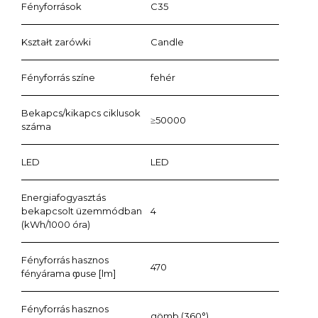
Fényforrások
C35
Kształt zarówki
Candle
Fényforrás színe
fehér
Bekapcs/kikapcs ciklusok
≥50000
száma
LED
LED
Energiafogyasztás
bekapcsolt üzemmódban
4
(kWh/1000 óra)
Fényforrás hasznos
470
fényárama ჶuse [lm]
Fényforrás hasznos
gömb (360°)