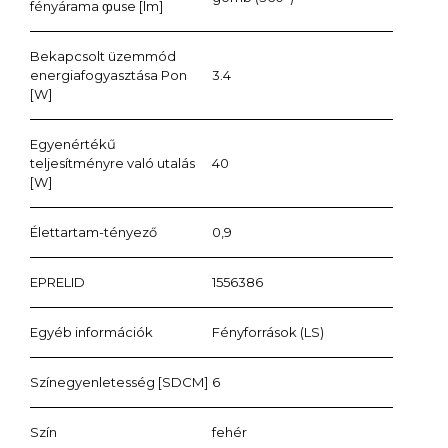
fényárama ჶuse [lm]
Bekapcsolt üzemmód
energiafogyasztása Pon
3.4
[W]
Egyenértékű
teljesítményre való utalás
40
[W]
Élettartam-tényező
0,9
EPRELID
1556386
Egyéb információk
Fényforrások (LS)
Színegyenletesség [SDCM]
6
Szín
fehér