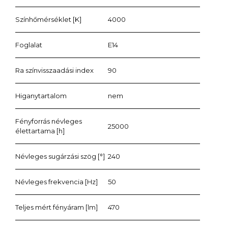
Színhőmérséklet [K]
4000
Foglalat
E14
Ra színvisszaadási index
90
Higanytartalom
nem
Fényforrás névleges
25000
élettartama [h]
Névleges sugárzási szög [°]
240
Névleges frekvencia [Hz]
50
Teljes mért fényáram [lm]
470