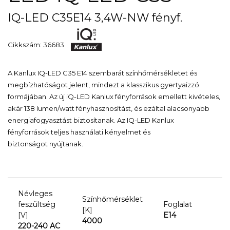
IQ-LED C35E14 3,4W-NW fényf.
Cikkszám: 36683
A Kanlux IQ-LED C35 E14 szembarát
színhőmérsékletet és
megbízhatóságot
jelent, mindezt a klasszikus gyertyaizzó
formájában. Az új iQ-LED Kanlux fényforrások emellett kivételes,
akár 138 lumen/watt fényhasznosítást, és ezáltal
alacsonyabb
energiafogyasztást
biztosítanak. Az IQ-LED Kanlux
fényforrások
teljes használati kényelmet és
biztonságot
nyújtanak
.
Névleges
Színhőmérséklet
feszültség
Foglalat
[K]
[V]
E14
4000
220-240 AC