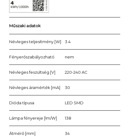
Műszaki adatok
Névleges teljesítmény [W]
3.4
Fényerőszabályozható
nem
Névleges feszültség [V]
220-240 AC
Névleges áramérték [mA]
30
Dióda típusa
LED SMD
Lámpa fényereje [lm/W]
138
Átmérő [mm]
34