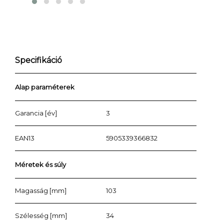
Specifikáció
Alap paraméterek
Garancia [év]
3
EAN13
5905339366832
Méretek és súly
Magasság [mm]
103
Szélesség [mm]
34