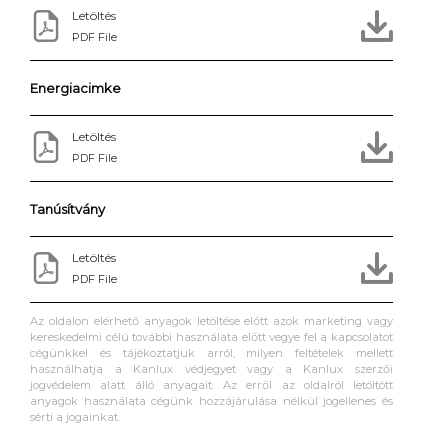
Letöltés
PDF File
Energiacimke
Letöltés
PDF File
Tanúsítvány
Letöltés
PDF File
Az oldalon elérhető anyagok letöltése előtt azok marketing vagy
kereskedelmi célú további használata előtt vegye fel a kapcsolatot
cégünkkel és tájékoztatjuk arról, milyen feltételek mellett
használhatja a Kanlux védjegyet vagy a Kanlux szerzői
jogvédelem alatt álló anyagait. Az erről az oldalról letöltött
anyagok használata cégünk hozzájárulása nélkül jogellenes és
sérti a jogainkat.