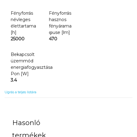
Fényforrás
Fényforrás
névleges
hasznos
élettartama
fényárama
[h]
ჶuse [lm]
25000
470
Bekapcsolt
üzemmód
energiafogyasztása
Pon [W]
3.4
Ugrás a teljes listára
Hasonló
termékek