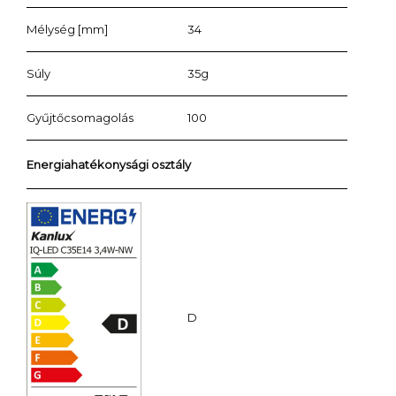
Mélység [mm]
34
Súly
35g
Gyűjtőcsomagolás
100
Energiahatékonysági osztály
D