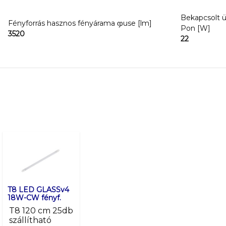
Bekapcsolt 
Fényforrás hasznos fényárama ჶuse [lm]
Pon [W]
3520
22
T8 LED GLASSv4
T8 LED GLASSv4
18W-CW fényf.
22W-CW fényf.
T8 120 cm 25db
T8 150 cm 25db
szállítható
szállítható