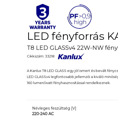
LED fényforrás 
T8 LED GLASSv4 22W-NW fényf
Cikkszám: 33218
A Kanlux T8 LED GLASS egy jól ismert és bevált fényc
LED GLASSv4 legfontosabb jellemzői a kiváló minőségű
160 lumen/watt fényhasznosítással rendelkeznek.
Névleges feszültség [V]
220-240 AC