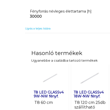
Fényforrás névleges élettartama [h]
30000
Ugrás a teljes listára
Hasonló termékek
Ugyanebbe a családba tartozó termékek
T8 LED GLASSv4
T8 LED GLASSv4
9W-NW fényf.
18W-NW fényf.
T8 60 cm
T8 120 cm 25db
szállítható