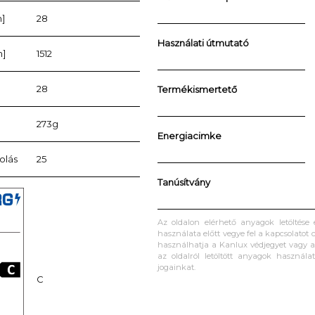
]
28
Használati útmutató
m]
1512
28
Termékismertető
273g
Energiacimke
olás
25
Tanúsítvány
Az oldalon elérhető anyagok letöltése
használata előtt vegye fel a kapcsolatot c
használhatja a Kanlux védjegyet vagy a 
az oldalról letöltött anyagok használa
jogainkat.
C