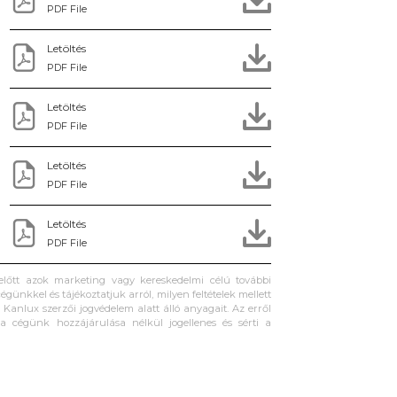
PDF File
Letöltés
PDF File
Letöltés
PDF File
Letöltés
PDF File
Letöltés
PDF File
 előtt azok marketing vagy kereskedelmi célú további
égünkkel és tájékoztatjuk arról, milyen feltételek mellett
Kanlux szerzői jogvédelem alatt álló anyagait. Az erről
ta cégünk hozzájárulása nélkül jogellenes és sérti a