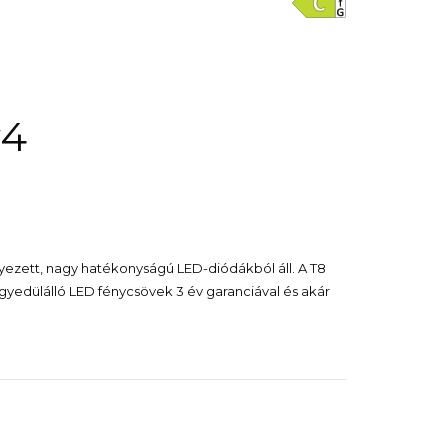
v4
lyezett, nagy hatékonyságú LED-diódákból áll. A T8
gyedülálló LED fénycsövek 3 év garanciával és akár