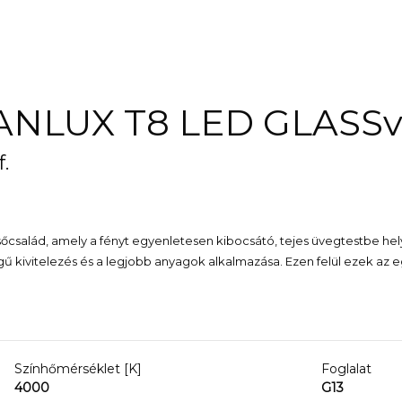
KANLUX T8 LED GLASS
.
sőcsalád, amely a fényt egyenletesen kibocsátó, tejes üvegtestbe he
 kivitelezés és a legjobb anyagok alkalmazása. Ezen felül ezek az e
Színhőmérséklet [K]
Foglalat
4000
G13