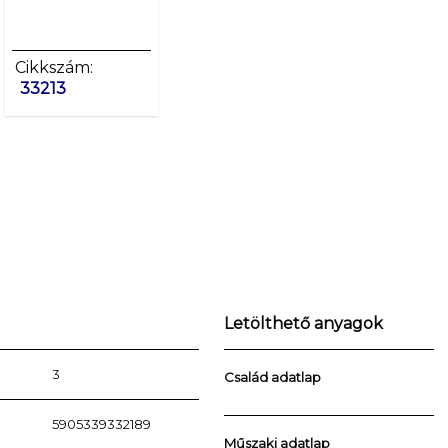
Cikkszám:
Cikkszám:
33213
33219
Letölthető anyagok
3
Család adatlap
5905339332189
Műszaki adatlap