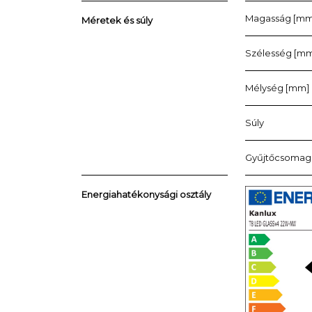
Magasság [mm
Méretek és súly
Szélesség [m
Mélység [mm]
Súly
Gyűjtőcsomag
Energiahatékonysági osztály