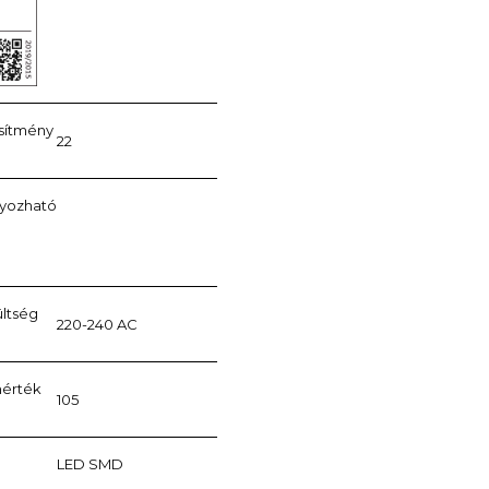
esítmény
22
lyozható
ültség
220-240 AC
mérték
105
LED SMD