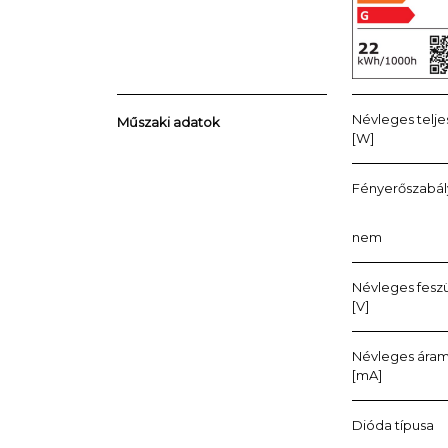
Névleges telj
Műszaki adatok
[W]
Fényerőszabá
nem
Névleges fesz
[V]
Névleges ára
[mA]
Dióda típusa