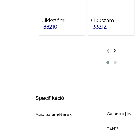
Cikkszám:
Cikkszám:
33210
33212
‹
›
Specifikáció
Garancia [év]
Alap paraméterek
EAN13