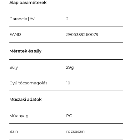
Alap paraméterek
Garancia [év]
2
EAN13
5905339260079
Méretek és súly
Súly
29g
Gyűjtőcsomagolás
10
Műszaki adatok
Műanyag
PC
Szín
rózsaszín