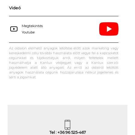
Videó
Megtekintés
Youtube
Az oldalon elérhető anyagok letöltése előtt azok marketing vagy
kereskedelmi célú további használata előtt vegye fel a kapcsolatot
cégünkkel és tájékoztatjuk arról, milyen feltételek mellett
használhatja a Kanlux védjegyet vagy a Kanlux szerzői
jogvédelem alatt álló anyagait. Az erről az oldalról letöltött
anyagok használata cégünk hozzájárulása nélkül jogellenes és
sérti a jogainkat.
Tel : +36 96 525-467