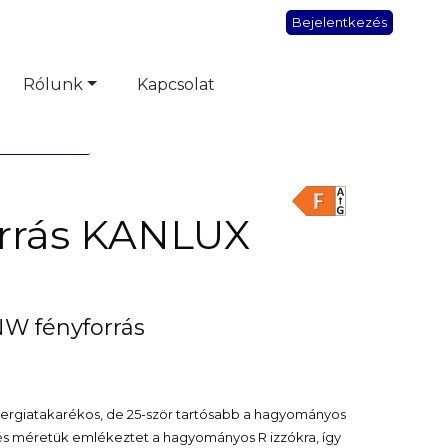
Bejelentkezés
Rólunk
Kapcsolat
orrás KANLUX
W fényforrás
ergiatakarékos, de 25-ször tartósabb a hagyományos
k és méretük emlékeztet a hagyományos R izzókra, így