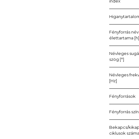
index
Higanytartalo
Fényforrás né
élettartama [h
Névleges sugá
szög [°]
Névleges frek
[Hz]
Fényforrások
Fényforrás szí
Bekapcs/kika
ciklusok szám