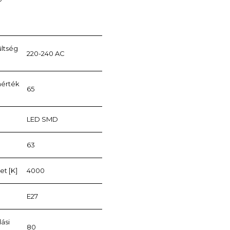
ültség
220-240 AC
mérték
65
LED SMD
63
t [K]
4000
E27
ási
80