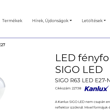
Termékek
Hírek, Újdonságok
Letöltések
E27
LED fényf
SIGO LED
SIGO R63 LED E27-N
Cikkszám: 22738
A Kanlux SIGO LED nem csupán en
reflektor izzóknál. Mivel formáju