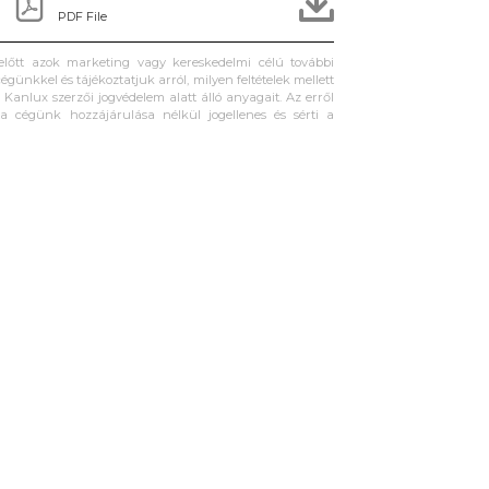
PDF File
 előtt azok marketing vagy kereskedelmi célú további
égünkkel és tájékoztatjuk arról, milyen feltételek mellett
Kanlux szerzői jogvédelem alatt álló anyagait. Az erről
ta cégünk hozzájárulása nélkül jogellenes és sérti a