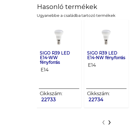
Hasonló termékek
Ugyanebbe a családba tartozó termékek
SIGO R39 LED
SIGO R39 LED
E14-WW
E14-NW fényforrás
fényforrás
E14
E14
Cikkszám:
Cikkszám:
22733
22734
‹
›