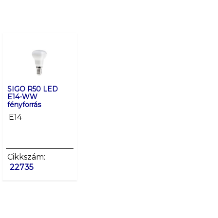
SIGO R50 LED
SIGO R50 LED
SIGO R63 LED
E14-WW
E14-NW fényforrás
E27-WW
fényforrás
fényforrás
E14
E14
E27
Cikkszám:
Cikkszám:
Cikkszám:
22735
22736
22737