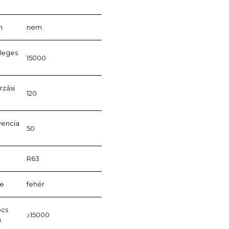
m
nem
vleges
15000
]
rzási
120
vencia
50
R63
ne
fehér
pcs
≥15000
a