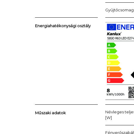
Gyűjtőcsomag
Energiahatékonysági osztály
Névleges telj
Műszaki adatok
[W]
Fényerőszabá