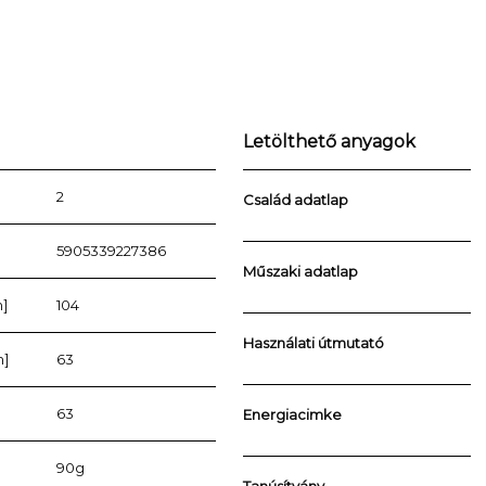
Letölthető anyagok
2
Család adatlap
5905339227386
Műszaki adatlap
]
104
Használati útmutató
m]
63
63
Energiacimke
90g