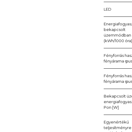
LED
Energiafogyas
bekapcsolt
üzemmódban
(kWh/1000 óra
Fényforrás has
fényárama ჶus
Fényforrás has
fényárama ჶus
Bekapcsolt 
energiafogyas
Pon [W]
Egyenértékű
teljesítményre