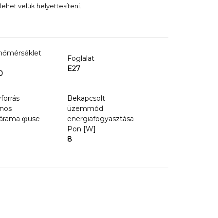
ehet velük helyettesíteni.
hőmérséklet
Foglalat
E27
0
forrás
Bekapcsolt
nos
üzemmód
árama ჶuse
energiafogyasztása
Pon [W]
8