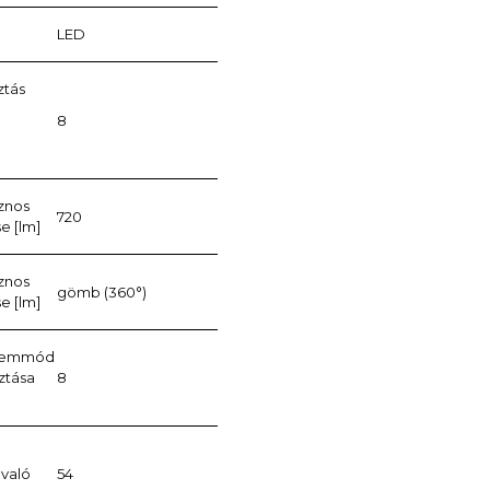
LED
ztás
8
)
znos
720
e [lm]
znos
gömb (360°)
e [lm]
üzemmód
ztása
8
 való
54