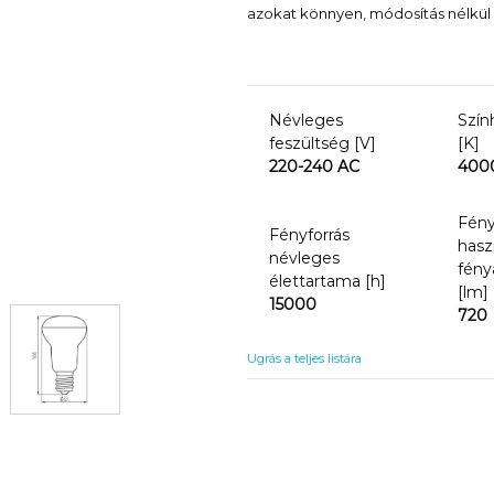
azokat könnyen, módosítás nélkül l
Névleges
Szín
feszültség [V]
[K]
220-240 AC
400
Fény
Fényforrás
hasz
névleges
fény
élettartama [h]
[lm]
15000
720
Ugrás a teljes listára