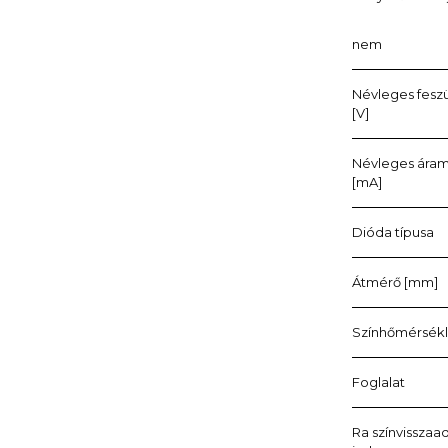
nem
Névleges fesz
[V]
Névleges ára
[mA]
Dióda típusa
Átmérő [mm]
Színhőmérsékle
Foglalat
Ra színvisszaad