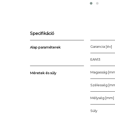
Specifikáció
Garancia [év]
Alap paraméterek
EAN13
Magasság [mm
Méretek és súly
Szélesség [m
Mélység [mm]
Súly