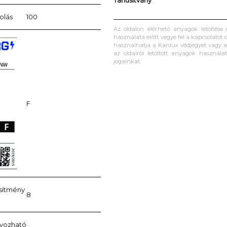
Tanúsítvány
olás
100
Az oldalon elérhető anyagok letöltése
használata előtt vegye fel a kapcsolatot c
használhatja a Kanlux védjegyet vagy a 
az oldalról letöltött anyagok használa
jogainkat.
F
esítmény
8
lyozható